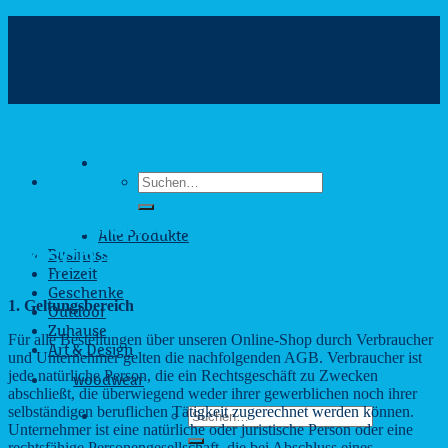
Zum
Inhalt
info@webshop.saarland
springen
+49 681 880090
Hilfe & Kontakt
Suchen
nach:
Allgemeine
Alle Produkte
Geschäftsbedingungen
Business
Freizeit
Geschenke
1. Geltungsbereich
Outdoor
Zuhause
Für alle Bestellungen über unseren Online-Shop durch Verbraucher
Art & Design
und Unternehmer gelten die nachfolgenden AGB. Verbraucher ist
jede natürliche Person, die ein Rechtsgeschäft zu Zwecken
woodwear
abschließt, die überwiegend weder ihrer gewerblichen noch ihrer
selbständigen beruflichen Tätigkeit zugerechnet werden können.
Suchen
Unternehmer ist eine natürliche oder juristische Person oder eine
nach:
rechtsfähige Personengesellschaft, die bei Abschluss eines