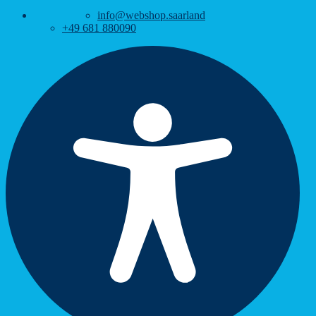
info@webshop.saarland
+49 681 880090