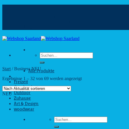
Zum
Inhalt
info@webshop.saarland
springen
+49 681 880090
Hilfe & Kontakt
Suchen
nach:
Start
/
Business NEU
Alle Produkte
Business
Nach
Ergebnisse 1 – 32 von 69 werden angezeigt
Freizeit
Aktualität
Geschenke
sortiert
Outdoor
NEU
Zuhause
Art & Design
woodwear
Suchen
nach: