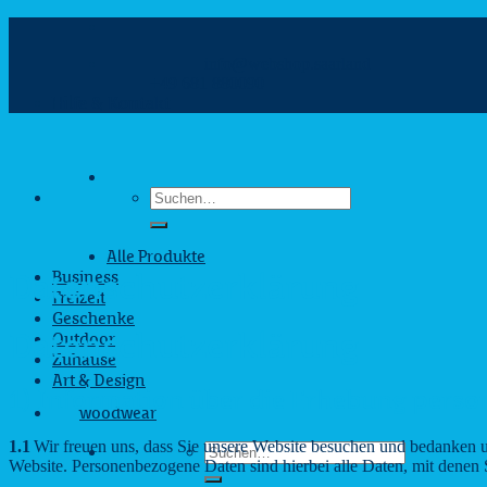
Zum
Inhalt
info@webshop.saarland
springen
+49 681 880090
Hilfe & Kontakt
Suchen
nach:
Alle Produkte
Business
Datenschutzerklärung
Freizeit
Geschenke
Datenschutzerklärung
Outdoor
Zuhause
Art & Design
1) Information über die Erhebung pers
woodwear
1.1
Wir freuen uns, dass Sie unsere Website besuchen und bedanken u
Suchen
Website. Personenbezogene Daten sind hierbei alle Daten, mit denen S
nach: