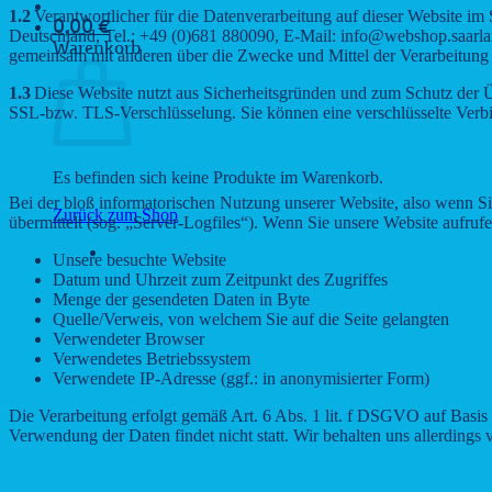
1.2
Verantwortlicher für die Datenverarbeitung auf dieser Website
0,00
€
Deutschland, Tel.: +49 (0)681 880090, E-Mail: info@webshop.saarland.
Warenkorb
gemeinsam mit anderen über die Zwecke und Mittel der Verarbeitung
1.3
Diese Website nutzt aus Sicherheitsgründen und zum Schutz der Ü
SSL-bzw. TLS-Verschlüsselung. Sie können eine verschlüsselte Verbi
2) Datenerfassung beim Besuch unserer
Es befinden sich keine Produkte im Warenkorb.
Bei der bloß informatorischen Nutzung unserer Website, also wenn Sie
Zurück zum Shop
übermittelt (sog. „Server-Logfiles“). Wenn Sie unsere Website aufrufe
Unsere besuchte Website
Datum und Uhrzeit zum Zeitpunkt des Zugriffes
Menge der gesendeten Daten in Byte
Quelle/Verweis, von welchem Sie auf die Seite gelangten
Verwendeter Browser
Verwendetes Betriebssystem
Verwendete IP-Adresse (ggf.: in anonymisierter Form)
Die Verarbeitung erfolgt gemäß Art. 6 Abs. 1 lit. f DSGVO auf Basis u
Verwendung der Daten findet nicht statt. Wir behalten uns allerdings 
3) Cookies