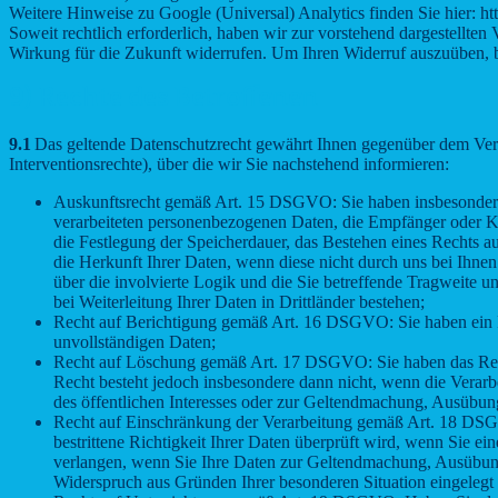
Weitere Hinweise zu Google (Universal) Analytics finden Sie hier: h
Soweit rechtlich erforderlich, haben wir zur vorstehend dargestellten
Wirkung für die Zukunft widerrufen. Um Ihren Widerruf auszuüben, be
9) Rechte des Betroffenen
9.1
Das geltende Datenschutzrecht gewährt Ihnen gegenüber dem Vera
Interventionsrechte), über die wir Sie nachstehend informieren:
Auskunftsrecht gemäß Art. 15 DSGVO: Sie haben insbesondere 
verarbeiteten personenbezogenen Daten, die Empfänger oder Ka
die Festlegung der Speicherdauer, das Bestehen eines Rechts 
die Herkunft Ihrer Daten, wenn diese nicht durch uns bei Ihnen
über die involvierte Logik und die Sie betreffende Tragweite
bei Weiterleitung Ihrer Daten in Drittländer bestehen;
Recht auf Berichtigung gemäß Art. 16 DSGVO: Sie haben ein Re
unvollständigen Daten;
Recht auf Löschung gemäß Art. 17 DSGVO: Sie haben das Rech
Recht besteht jedoch insbesondere dann nicht, wenn die Verarb
des öffentlichen Interesses oder zur Geltendmachung, Ausübung
Recht auf Einschränkung der Verarbeitung gemäß Art. 18 DSGV
bestrittene Richtigkeit Ihrer Daten überprüft wird, wenn Sie 
verlangen, wenn Sie Ihre Daten zur Geltendmachung, Ausübun
Widerspruch aus Gründen Ihrer besonderen Situation eingelegt 