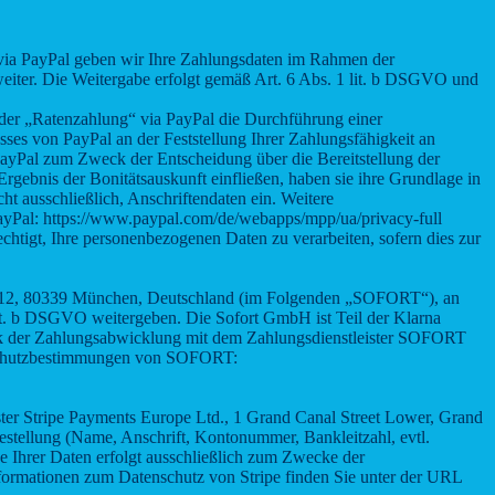
“ via PayPal geben wir Ihre Zahlungsdaten im Rahmen der
eiter. Die Weitergabe erfolgt gemäß Art. 6 Abs. 1 lit. b DSGVO und
oder „Ratenzahlung“ via PayPal die Durchführung einer
sses von PayPal an der Feststellung Ihrer Zahlungsfähigkeit an
PayPal zum Zweck der Entscheidung über die Bereitstellung der
rgebnis der Bonitätsauskunft einfließen, haben sie ihre Grundlage in
ht ausschließlich, Anschriftendaten ein. Weitere
PayPal: https://www.paypal.com/de/webapps/mpp/ua/privacy-full
echtigt, Ihre personenbezogenen Daten zu verarbeiten, sofern dies zur
 12, 80339 München, Deutschland (im Folgenden „SOFORT“), an
lit. b DSGVO weitergeben. Die Sofort GmbH ist Teil der Klarna
ck der Zahlungsabwicklung mit dem Zahlungsdienstleister SOFORT
atenschutzbestimmungen von SOFORT:
ister Stripe Payments Europe Ltd., 1 Grand Canal Street Lower, Grand
estellung (Name, Anschrift, Kontonummer, Bankleitzahl, evtl.
Ihrer Daten erfolgt ausschließlich zum Zwecke der
Informationen zum Datenschutz von Stripe finden Sie unter der URL