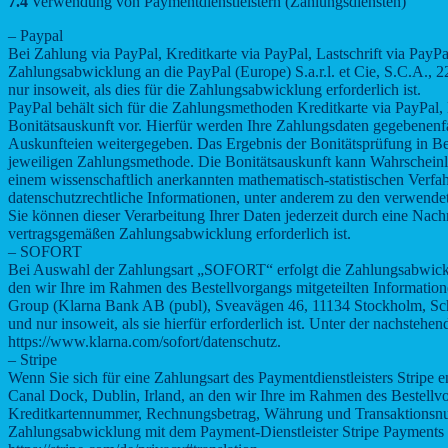
7.4
Verwendung von Paymentdienstleistern (Zahlungsdiensten)
– Paypal
Bei Zahlung via PayPal, Kreditkarte via PayPal, Lastschrift via Pa
Zahlungsabwicklung an die PayPal (Europe) S.a.r.l. et Cie, S.C.A.,
nur insoweit, als dies für die Zahlungsabwicklung erforderlich ist.
PayPal behält sich für die Zahlungsmethoden Kreditkarte via PayPal,
Bonitätsauskunft vor. Hierfür werden Ihre Zahlungsdaten gegebenenfal
Auskunfteien weitergegeben. Das Ergebnis der Bonitätsprüfung in Bez
jeweiligen Zahlungsmethode. Die Bonitätsauskunft kann Wahrscheinlic
einem wissenschaftlich anerkannten mathematisch-statistischen Verfah
datenschutzrechtliche Informationen, unter anderem zu den verwende
Sie können dieser Verarbeitung Ihrer Daten jederzeit durch eine Nach
vertragsgemäßen Zahlungsabwicklung erforderlich ist.
– SOFORT
Bei Auswahl der Zahlungsart „SOFORT“ erfolgt die Zahlungsabwic
den wir Ihre im Rahmen des Bestellvorgangs mitgeteilten Information
Group (Klarna Bank AB (publ), Sveavägen 46, 11134 Stockholm, Sch
und nur insoweit, als sie hierfür erforderlich ist. Unter der nachst
https://www.klarna.com/sofort/datenschutz.
– Stripe
Wenn Sie sich für eine Zahlungsart des Paymentdienstleisters Stripe
Canal Dock, Dublin, Irland, an den wir Ihre im Rahmen des Bestellvo
Kreditkartennummer, Rechnungsbetrag, Währung und Transaktionsnum
Zahlungsabwicklung mit dem Payment-Dienstleister Stripe Payments Eu