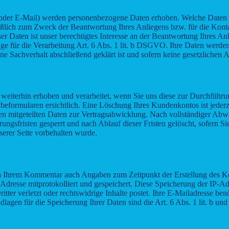
oder E-Mail) werden personenbezogene Daten erhoben. Welche Daten im
ießlich zum Zweck der Beantwortung Ihres Anliegens bzw. für die Kon
er Daten ist unser berechtigtes Interesse an der Beantwortung Ihres An
lage für die Verarbeitung Art. 6 Abs. 1 lit. b DSGVO. Ihre Daten werden
ene Sachverhalt abschließend geklärt ist und sofern keine gesetzlichen
es Kundenkontos und zur Vertragsabwick
iterhin erhoben und verarbeitet, wenn Sie uns diese zur Durchführun
beformularen ersichtlich. Eine Löschung Ihres Kundenkontos ist jederz
nen mitgeteilten Daten zur Vertragsabwicklung. Nach vollständiger A
ngsfristen gesperrt und nach Ablauf dieser Fristen gelöscht, sofern Sie
erer Seite vorbehalten wurde.
n Ihrem Kommentar auch Angaben zum Zeitpunkt der Erstellung des
P-Adresse mitprotokolliert und gespeichert. Diese Speicherung der IP-Adr
r verletzt oder rechtswidrige Inhalte postet. Ihre E-Mailadresse benöti
rundlagen für die Speicherung Ihrer Daten sind die Art. 6 Abs. 1 lit. 