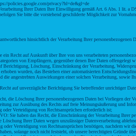
ttps://policies.google.com/privacy?hl=de&gl=de
 Verarbeitung Ihrer Daten Ihre Einwilligung gemäß Art. 6 Abs. 1 lit. a 
folgen Sie bitte die vorstehend geschilderte Möglichkeit zur Vornahm
ntwortlichen hinsichtlich der Verarbeitung Ihrer personenbezogenen 
ein Recht auf Auskunft über Ihre von uns verarbeiteten personenbezo
tegorien von Empfängern, gegenüber denen Ihre Daten offengelegt wur
auf Berichtigung, Löschung, Einschränkung der Verarbeitung, Widerspr
 erhoben wurden, das Bestehen einer automatisierten Entscheidungsfind
 und die angestrebten Auswirkungen einer solchen Verarbeitung, sowie
cht auf unverzügliche Berichtigung Sie betreffender unrichtiger Daten
t, die Löschung Ihrer personenbezogenen Daten bei Vorliegen der V
eitung zur Ausübung des Rechts auf freie Meinungsäußerung und Inform
 oder Verteidigung von Rechtsansprüchen erforderlich ist;
O: Sie haben das Recht, die Einschränkung der Verarbeitung Ihrer p
eine Löschung Ihrer Daten wegen unzulässiger Datenverarbeitung ablehn
g oder Verteidigung von Rechtsansprüchen benötigen, nachdem wir di
haben, solange noch nicht feststeht, ob unsere berechtigten Gründe üb