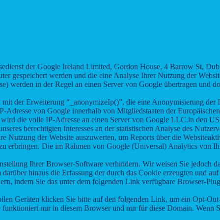
sedienst der Google Ireland Limited, Gordon House, 4 Barrow St, Dub
uter gespeichert werden und die eine Analyse Ihrer Nutzung der Websi
se) werden in der Regel an einen Server von Google übertragen und dor
 mit der Erweiterung “_anonymizeIp()”, die eine Anonymisierung der I
 IP-Adresse von Google innerhalb von Mitgliedstaaten der Europäisch
wird die volle IP-Adresse an einen Server von Google LLC.in den USA
nseres berechtigten Interesses an der statistischen Analyse des Nutze
hre Nutzung der Website auszuwerten, um Reports über die Websiteakt
zu erbringen. Die im Rahmen von Google (Universal) Analytics von Ih
tellung Ihrer Browser-Software verhindern. Wir weisen Sie jedoch dara
 darüber hinaus die Erfassung der durch das Cookie erzeugten und auf 
rn, indem Sie das unter dem folgenden Link verfügbare Browser-Plugin
len Geräten klicken Sie bitte auf den folgenden Link, um ein Opt-Out
e funktioniert nur in diesem Browser und nur für diese Domain. Wenn 