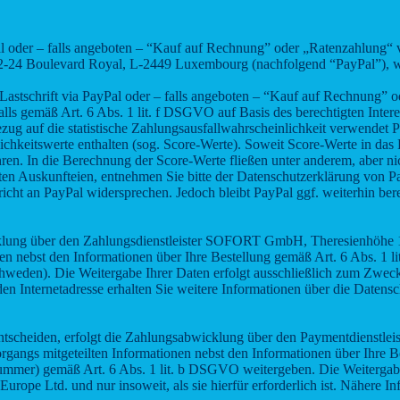
yPal oder – falls angeboten – “Kauf auf Rechnung” oder „Ratenzahlung
 22-24 Boulevard Royal, L-2449 Luxembourg (nachfolgend “PayPal”), w
 Lastschrift via PayPal oder – falls angeboten – “Kauf auf Rechnung” 
ls gemäß Art. 6 Abs. 1 lit. f DSGVO auf Basis des berechtigten Intere
ug auf die statistische Zahlungsausfallwahrscheinlichkeit verwendet 
hkeitswerte enthalten (sog. Score-Werte). Soweit Score-Werte in das E
ren. In die Berechnung der Score-Werte fließen unter anderem, aber nic
ten Auskunfteien, entnehmen Sie bitte der Datenschutzerklärung von 
richt an PayPal widersprechen. Jedoch bleibt PayPal ggf. weiterhin ber
klung über den Zahlungsdienstleister SOFORT GmbH, Theresienhöhe
en nebst den Informationen über Ihre Bestellung gemäß Art. 6 Abs. 1 
weden). Die Weitergabe Ihrer Daten erfolgt ausschließlich zum Zwe
ehenden Internetadresse erhalten Sie weitere Informationen über die D
 entscheiden, erfolgt die Zahlungsabwicklung über den Paymentdienstle
rgangs mitgeteilten Informationen nebst den Informationen über Ihre B
mer) gemäß Art. 6 Abs. 1 lit. b DSGVO weitergeben. Die Weitergabe 
rope Ltd. und nur insoweit, als sie hierfür erforderlich ist. Nähere 