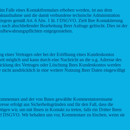
 Falle eines Kontaktformulars erhoben werden, ist aus dem
taktaufnahme und die damit verbundene technische Administration
liegens gemäß Art. 6 Abs. 1 lit. f DSGVO. Zielt Ihre Kontaktierung
 nach abschließender Bearbeitung Ihrer Anfrage gelöscht. Dies ist der
 Aufbewahrungspflichten entgegenstehen.
lung
g eines Vertrages oder bei der Eröffnung eines Kundenkontos
eit möglich und kann durch eine Nachricht an die o.g. Adresse des
bwicklung des Vertrages oder Löschung Ihres Kundenkontos werden
 nicht ausdrücklich in eine weitere Nutzung Ihrer Daten eingewilligt
 Kommentars und der von Ihnen gewählte Kommentatorenname
esse erfolgt aus Sicherheitsgründen und für den Fall, dass die
gen wir, um mit Ihnen in Kontakt zu treten, falls ein Dritter Ihren
b und f DSGVO. Wir behalten uns vor, Kommentare zu löschen, wenn sie