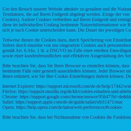
Um den Besuch unserer Website attraktiv zu gestalten und die Nutzu
Textdateien, die auf Ihrem Endgerät abgelegt werden. Einige der vo
Cookies). Andere Cookies verbleiben auf Ihrem Endgerät und ermögli
diese im individuellen Umfang bestimmte Nutzerinformationen wie Br
sich je nach Cookie unterscheiden kann. Die Dauer der jeweiligen 
Teilweise dienen die Cookies dazu, durch Speicherung von Einstellung
Sofern durch einzelne von uns eingesetzte Cookies auch personenbez
gemäß Art. 6 Abs. 1 lit. a DSGVO im Falle einer erteilten Einwilligu
sowie einer kundenfreundlichen und effektiven Ausgestaltung des Sei
Bitte beachten Sie, dass Sie Ihren Browser so einstellen können, da
bestimmte Fälle oder generell ausschließen können. Jeder Browser unt
Ihnen erläutert, wie Sie Ihre Cookie-Einstellungen ändern können. Di
Internet Explorer: https://support.microsoft.com/de-de/help/17442/w
Firefox: https://support.mozilla.org/de/kb/cookies-erlauben-und-ableh
Chrome: https://support.google.com/chrome/answer/95647?hl=de&h
Safari: https://support.apple.com/de-de/guide/safari/sfri11471/mac
Opera: https://help.opera.com/de/latest/web-preferences/#cookies
Bitte beachten Sie, dass bei Nichtannahme von Cookies die Funktional
4) Kontaktaufnahme