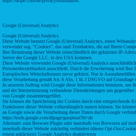
https://stripe.com/de/privacy#translation.
8) Webanalysedienste
Google (Universal) Analytics
Google (Universal) Analytics
Diese Website benutzt Google (Universal) Analytics, einen Webanaly
verwendet sog. “Cookies”, das sind Textdateien, die auf Ihrem Comp
Ihre Benutzung dieser Website (einschließlich der gekürzten IP-Adres
Server der Google LLC. in den USA kommen.
Diese Website verwendet Google (Universal) Analytics ausschließlich
Personenbeziehbarkeit ausschließt. Durch die Erweiterung wird Ihre
Europäischen Wirtschaftsraum zuvor gekürzt. Nur in Ausnahmefällen 
diese Verarbeitung gemäß Art. 6 Abs. 1 lit. f DSGVO auf Grundlage u
In unserem Auftrag wird Google diese Informationen benutzen, um I
und der Internetnutzung verbundene Dienstleistungen uns gegenüber 
von Google zusammengeführt.
Sie können die Speicherung der Cookies durch eine entsprechende Eins
Funktionen dieser Website vollumfänglich nutzen können. Sie können
an Google sowie die Verarbeitung dieser Daten durch Google verhinde
https://tools.google.com/dlpage/gaoptout?hl=de
Alternativ zum Browser-Plugin oder innerhalb von Browsern auf mobi
innerhalb dieser Website zukünftig verhindert (dieses Opt-Out-Cooki
erneut anklicken):
Google Analytics deaktivieren