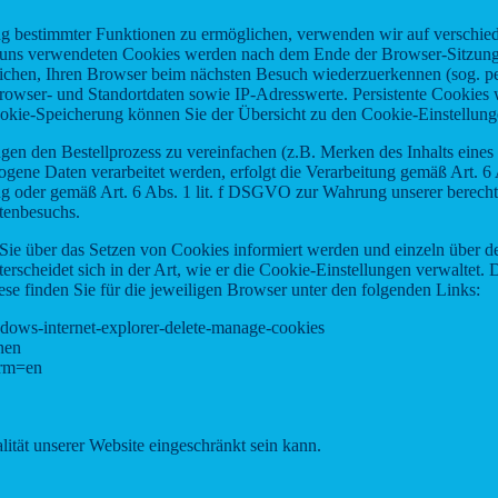
ng bestimmter Funktionen zu ermöglichen, verwenden wir auf verschied
n uns verwendeten Cookies werden nach dem Ende der Browser-Sitzung, 
chen, Ihren Browser beim nächsten Besuch wiederzuerkennen (sog. per
owser- und Standortdaten sowie IP-Adresswerte. Persistente Cookies w
Cookie-Speicherung können Sie der Übersicht zu den Cookie-Einstellu
en den Bestellprozess zu vereinfachen (z.B. Merken des Inhalts eines 
ogene Daten verarbeitet werden, erfolgt die Verarbeitung gemäß Art. 
ng oder gemäß Art. 6 Abs. 1 lit. f DSGVO zur Wahrung unserer berechti
tenbesuchs.
ss Sie über das Setzen von Cookies informiert werden und einzeln übe
erscheidet sich in der Art, wie er die Cookie-Einstellungen verwaltet.
ese finden Sie für die jeweiligen Browser unter den folgenden Links:
indows-internet-explorer-delete-manage-cookies
nen
lrm=en
ität unserer Website eingeschränkt sein kann.