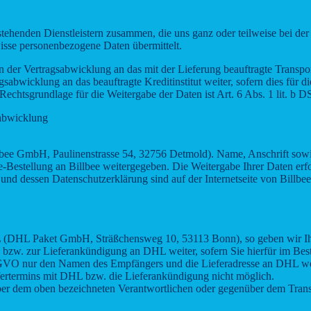
lung
tehenden Dienstleistern zusammen, die uns ganz oder teilweise bei der
isse personenbezogene Daten übermittelt.
r Vertragsabwicklung an das mit der Lieferung beauftragte Transpor
abwicklung an das beauftragte Kreditinstitut weiter, sofern dies für di
 Rechtsgrundlage für die Weitergabe der Daten ist Art. 6 Abs. 1 lit. b
-abwicklung
Billbee GmbH, Paulinenstrasse 54, 32756 Detmold). Name, Anschrift s
Bestellung an Billbee weitergegeben. Die Weitergabe Ihrer Daten erfol
 und dessen Datenschutzerklärung sind auf der Internetseite von Billbee 
DHL (DHL Paket GmbH, Sträßchensweg 10, 53113 Bonn), so geben wir I
w. zur Lieferankündigung an DHL weiter, sofern Sie hierfür im Bestel
VO nur den Namen des Empfängers und die Lieferadresse an DHL weiter
iefertermins mit DHL bzw. die Lieferankündigung nicht möglich.
über dem oben bezeichneten Verantwortlichen oder gegenüber dem Trans