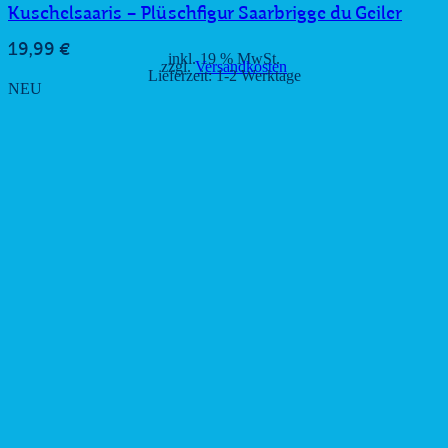
Kuschelsaaris – Plüschfigur Saarbrigge du Geiler
19,99
€
inkl. 19 % MwSt.
zzgl.
Versandkosten
Lieferzeit:
1-2 Werktage
NEU