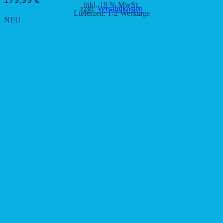
179,99
€
inkl. 19 % MwSt.
zzgl.
Versandkosten
Lieferzeit:
1-2 Werktage
NEU