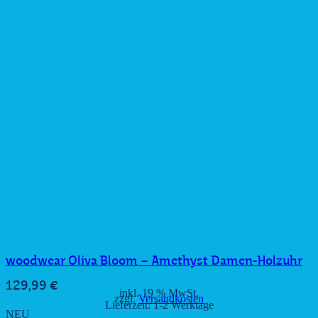
woodwear Oliva Bloom – Amethyst Damen-Holzuhr
129,99
€
inkl. 19 % MwSt.
zzgl.
Versandkosten
Lieferzeit:
1-2 Werktage
NEU