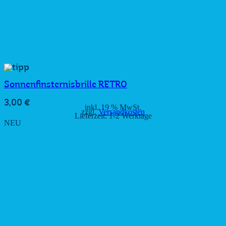
Sonnenfinsternisbrille RETRO
3,00
€
inkl. 19 % MwSt.
zzgl.
Versandkosten
Lieferzeit:
1-2 Werktage
NEU