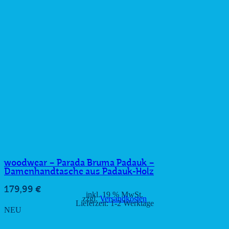
woodwear – Parada Bruma Padauk –
Damenhandtasche aus Padauk-Holz
179,99
€
inkl. 19 % MwSt.
zzgl.
Versandkosten
Lieferzeit:
1-2 Werktage
NEU