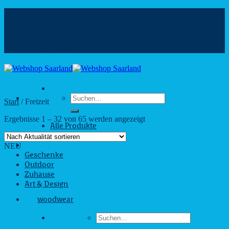
Zum
Inhalt
info@webshop.saarland
springen
+49 681 880090
Hilfe & Kontakt
Suchen
Start
/
Freizeit
nach:
Nach
Ergebnisse 1 – 32 von 65 werden angezeigt
Alle Produkte
Aktualität
Business
sortiert
NEU
Freizeit
Geschenke
Outdoor
Zuhause
Art & Design
woodwear
Suchen
nach: