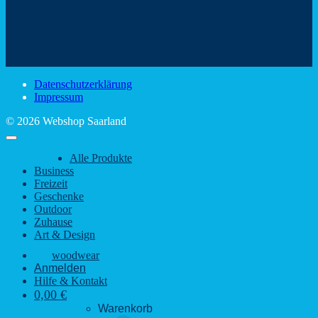
Mit
–
dem
den
Trinkspaß
Color
schönsten
mit
Schir
Sehenswürdigkeiten
rustikalem
gute
des
Charme
Laun
Saarlandes
bei
Datenschutzerklärung
Regen
Impressum
© 2026 Webshop Saarland
Alle Produkte
Business
Freizeit
Geschenke
Outdoor
Zuhause
Art & Design
woodwear
Anmelden
Hilfe & Kontakt
0,00
€
Warenkorb