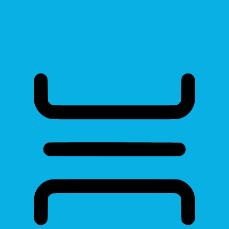
Read Page