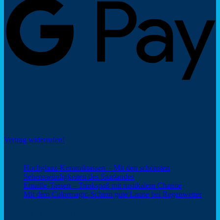
Social Share
Vertrag widerrufen!
Neuigkeiten
Hochglanz-Keramiktassen – Mit den schönsten
Keine
Sehenswürdigkeiten des Saarlandes
Kommentare
Keine
Emaille-Tassen – Trinkspaß mit rustikalem Charme
zu
Kommentar
Keine
Mit dem Colormagic-Schirm gute Laune bei Regenwetter
Hochglanz-
zu
Komm
Keramiktassen
Emaille-
zu
Webshop Saarland – ein Service von
–
Tassen
Mit