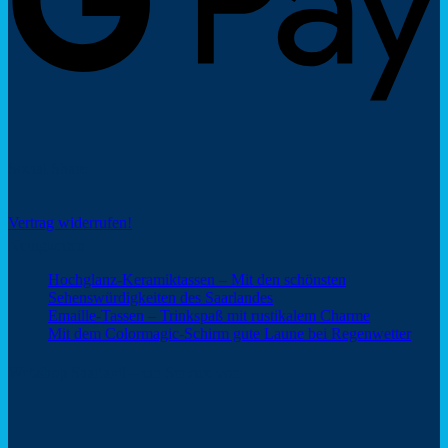
Social Share
Vertrag widerrufen!
Neuigkeiten
Hochglanz-Keramiktassen – Mit den schönsten
Keine
Sehenswürdigkeiten des Saarlandes
Kommentare
Keine
Emaille-Tassen – Trinkspaß mit rustikalem Charme
zu
Kommentar
Keine
Mit dem Colormagic-Schirm gute Laune bei Regenwetter
Hochglanz-
zu
Komm
Keramiktassen
Emaille-
zu
Webshop Saarland – ein Service von
–
Tassen
Mit
Mit
–
dem
den
Trinkspaß
Color
schönsten
mit
Schir