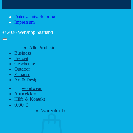
Sehenswürdigkeiten
rustikalem
gute
des
Charme
Laun
Saarlandes
bei
Datenschutzerklärung
Regen
Impressum
© 2026 Webshop Saarland
Alle Produkte
Business
Freizeit
Geschenke
Outdoor
Zuhause
Art & Design
woodwear
Anmelden
Hilfe & Kontakt
0,00
€
Warenkorb