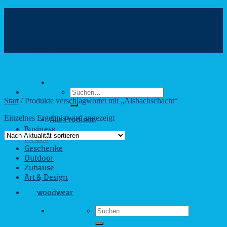
Zum
Inhalt
info@webshop.saarland
springen
+49 681 880090
Hilfe & Kontakt
Suchen
nach:
Start
/
Produkte verschlagwortet mit „Alsbachschacht“
Einzelnes Ergebnis wird angezeigt
Alle Produkte
Business
Freizeit
Geschenke
Outdoor
Zuhause
Art & Design
woodwear
Suchen
nach: