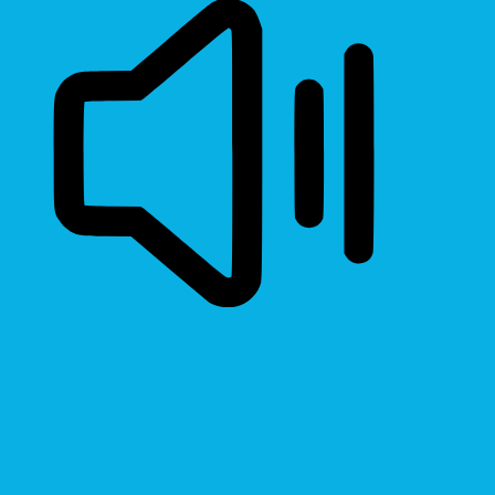
Read Page