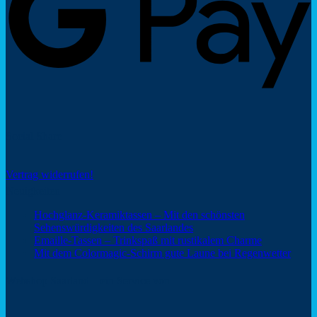
Social Share
Vertrag widerrufen!
Neuigkeiten
Hochglanz-Keramiktassen – Mit den schönsten
Keine
Sehenswürdigkeiten des Saarlandes
Kommentare
Keine
Emaille-Tassen – Trinkspaß mit rustikalem Charme
zu
Kommentar
Keine
Mit dem Colormagic-Schirm gute Laune bei Regenwetter
Hochglanz-
zu
Komm
Keramiktassen
Emaille-
zu
Webshop Saarland – ein Service von
–
Tassen
Mit
Mit
–
dem
den
Trinkspaß
Color