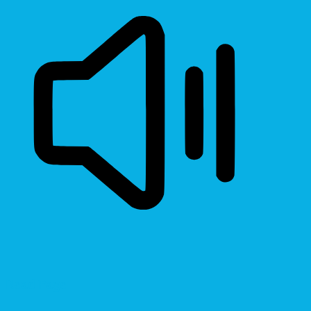
Read Page