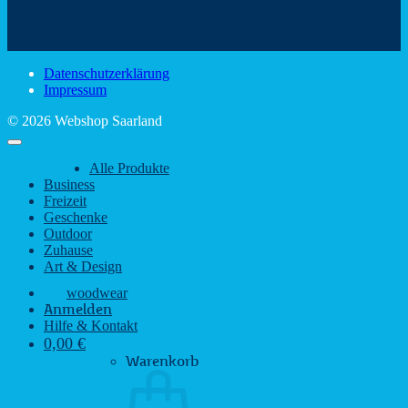
schönsten
mit
Schir
Sehenswürdigkeiten
rustikalem
gute
des
Charme
Laun
Saarlandes
bei
Datenschutzerklärung
Regen
Impressum
© 2026 Webshop Saarland
Alle Produkte
Business
Freizeit
Geschenke
Outdoor
Zuhause
Art & Design
woodwear
Anmelden
Hilfe & Kontakt
0,00
€
Warenkorb