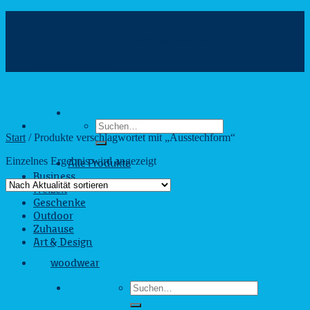
Zum
Inhalt
info@webshop.saarland
springen
+49 681 880090
Hilfe & Kontakt
Suchen
nach:
Start
/
Produkte verschlagwortet mit „Ausstechform“
Einzelnes Ergebnis wird angezeigt
Alle Produkte
Business
Freizeit
Geschenke
Outdoor
Zuhause
Art & Design
woodwear
Suchen
nach: