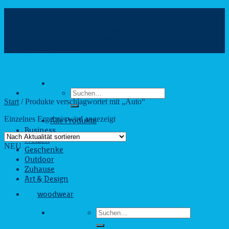
Zum
Inhalt
info@webshop.saarland
springen
+49 681 880090
Hilfe & Kontakt
Suchen
nach:
Start
/
Produkte verschlagwortet mit „Auto“
Einzelnes Ergebnis wird angezeigt
Alle Produkte
Business
Freizeit
NEU
Geschenke
Outdoor
Zuhause
Art & Design
woodwear
Suchen
nach: