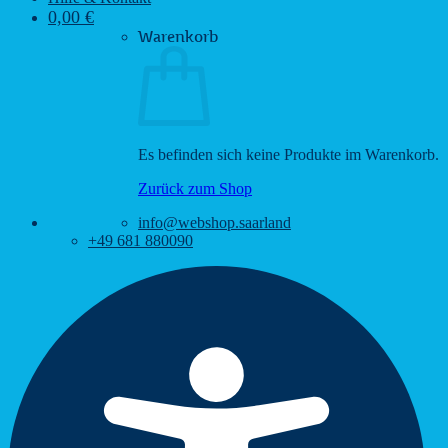
0,00
€
Warenkorb
Es befinden sich keine Produkte im Warenkorb.
Zurück zum Shop
info@webshop.saarland
+49 681 880090