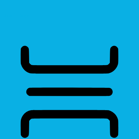
Read Page