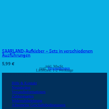
SAARLAND-Aufkleber – Sets in verschiedenen
Ausführungen
5,99
€
inkl. MwSt.
zzgl.
Versandkosten
Lieferzeit:
1-2 Werktage
Kundeninformationen
Hilfe & Kontakt
Neuigkeiten
Versandinformationen
Zahlungsarten
Widerrufsbelehrung
Allgemeine Geschäftsbedingungen