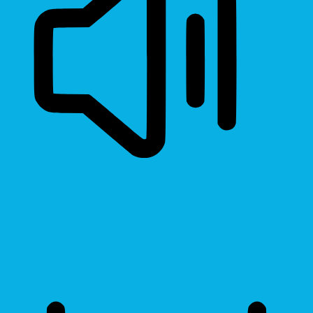
Read Page