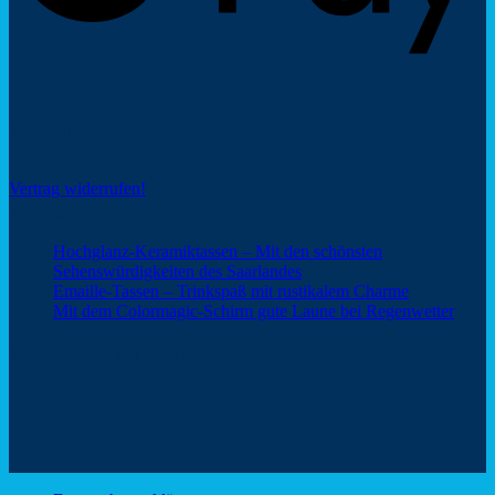
Social Share
Vertrag widerrufen!
Neuigkeiten
Hochglanz-Keramiktassen – Mit den schönsten
Keine
Sehenswürdigkeiten des Saarlandes
Kommentare
Keine
Emaille-Tassen – Trinkspaß mit rustikalem Charme
zu
Kommentar
Keine
Mit dem Colormagic-Schirm gute Laune bei Regenwetter
Hochglanz-
zu
Komm
Keramiktassen
Emaille-
zu
Webshop Saarland – ein Service von
–
Tassen
Mit
Mit
–
dem
den
Trinkspaß
Color
schönsten
mit
Schir
Sehenswürdigkeiten
rustikalem
gute
des
Charme
Laun
Saarlandes
bei