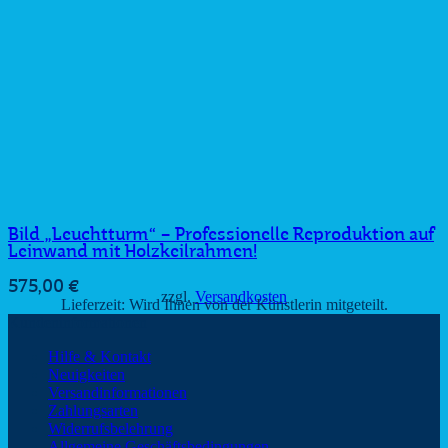
Bild „Leuchtturm“ – Professionelle Reproduktion auf
Leinwand mit Holzkeilrahmen!
575,00
€
zzgl.
Versandkosten
Lieferzeit:
Wird Ihnen von der Künstlerin mitgeteilt.
Kundeninformationen
Hilfe & Kontakt
Neuigkeiten
Versandinformationen
Zahlungsarten
Widerrufsbelehrung
Allgemeine Geschäftsbedingungen