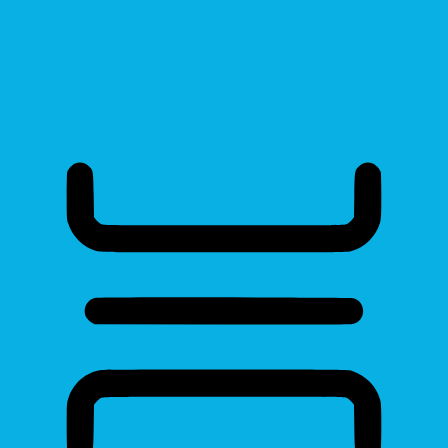
Read Page