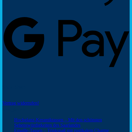
G
P
Social Share
Vertrag widerrufen!
Neuigkeiten
Hochglanz-Keramiktassen – Mit den schönsten
Keine
Sehenswürdigkeiten des Saarlandes
Kommentare
Keine
Emaille-Tassen – Trinkspaß mit rustikalem Charme