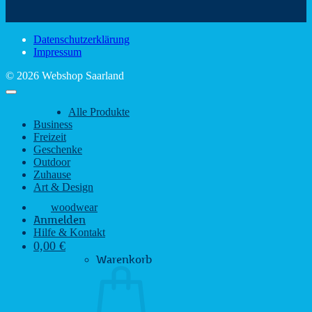
Sehenswürdigkeiten
rustikalem
gute
des
Charme
Laun
Saarlandes
bei
Datenschutzerklärung
Regen
Impressum
© 2026 Webshop Saarland
Alle Produkte
Business
Freizeit
Geschenke
Outdoor
Zuhause
Art & Design
woodwear
Anmelden
Hilfe & Kontakt
0,00
€
Warenkorb