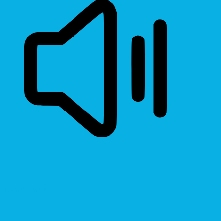
Read Page