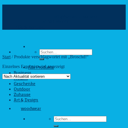
Zum
Inhalt
info@webshop.saarland
springen
+49 681 880090
Hilfe & Kontakt
Suchen
nach:
Start
/
Produkte verschlagwortet mit „Broschd!“
Einzelnes Ergebnis wird angezeigt
Alle Produkte
Business
Freizeit
Geschenke
Outdoor
Zuhause
Art & Design
woodwear
Suchen
nach: