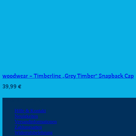
woodwear – Timberline „Grey Timber“ Snapback Cap
39,99
€
Kundeninformationen
Hilfe & Kontakt
Neuigkeiten
Versandinformationen
Zahlungsarten
Widerrufsbelehrung