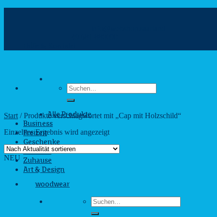
Zum
Inhalt
info@webshop.saarland
springen
+49 681 880090
Hilfe & Kontakt
Suchen
nach:
Start
/
Produkte verschlagwortet mit „Cap mit Holzschild“
Alle Produkte
Business
Einzelnes Ergebnis wird angezeigt
Freizeit
Geschenke
Outdoor
NEU
Zuhause
Art & Design
woodwear
Suchen
nach: