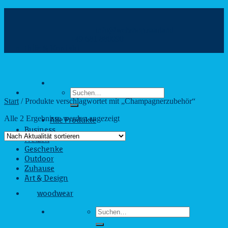
Zum
Inhalt
info@webshop.saarland
springen
+49 681 880090
Hilfe & Kontakt
Suchen
nach:
Start
/
Produkte verschlagwortet mit „Champagnerzubehör“
Nach
Alle 2 Ergebnisse werden angezeigt
Alle Produkte
Aktualität
Business
sortiert
Freizeit
Geschenke
Outdoor
Zuhause
Art & Design
woodwear
Suchen
nach: