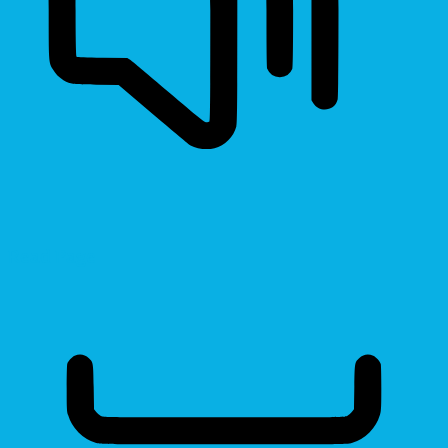
Read Page