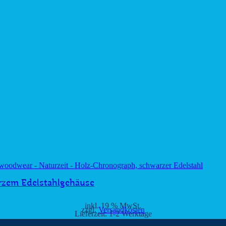
rzem Edelstahlgehäuse
inkl. 19 % MwSt.
zzgl.
Versandkosten
Lieferzeit:
1-2 Werktage