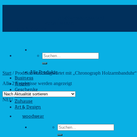
Zum
Inhalt
info@webshop.saarland
springen
+49 681 880090
Hilfe & Kontakt
Suchen
nach:
Start
/
Produkte verschlagwortet mit „Chronograph Holzarmbanduhr“
Alle Produkte
Business
Nach
Alle 2 Ergebnisse werden angezeigt
Freizeit
Aktualität
Geschenke
sortiert
Outdoor
NEU
Zuhause
Art & Design
woodwear
Suchen
nach: