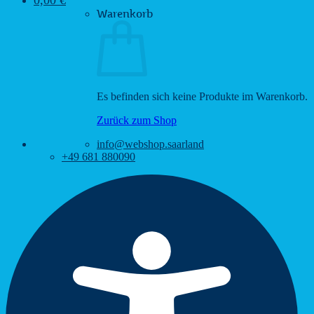
Warenkorb
Es befinden sich keine Produkte im Warenkorb.
Zurück zum Shop
info@webshop.saarland
+49 681 880090