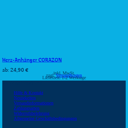
Herz-Anhänger CORAZON
24,90
€
ab:
inkl. MwSt.
zzgl.
Versandkosten
Lieferzeit:
1-2 Werktage
Kundeninformationen
Hilfe & Kontakt
Neuigkeiten
Versandinformationen
Zahlungsarten
Widerrufsbelehrung
Allgemeine Geschäftsbedingungen