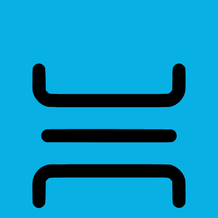
Read Page