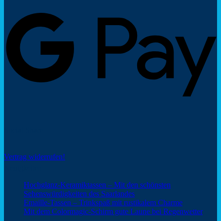
G
P
Social Share
Vertrag widerrufen!
Neuigkeiten
Hochglanz-Keramiktassen – Mit den schönsten
Keine
Sehenswürdigkeiten des Saarlandes
Kommentare
Keine
Emaille-Tassen – Trinkspaß mit rustikalem Charme
zu
Kommentar
Keine
Mit dem Colormagic-Schirm gute Laune bei Regenwetter
Hochglanz-
zu
Komm