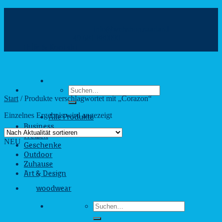
Zum
Inhalt
info@webshop.saarland
springen
+49 681 880090
Hilfe & Kontakt
Suchen
nach:
Start
/
Produkte verschlagwortet mit „Corazon“
Einzelnes Ergebnis wird angezeigt
Alle Produkte
Business
Freizeit
NEU
Geschenke
Outdoor
Zuhause
Art & Design
woodwear
Suchen
nach: