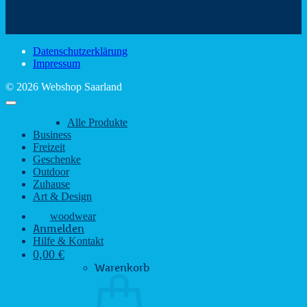
schönsten
mit
Schir
Sehenswürdigkeiten
rustikalem
gute
des
Charme
Laun
Saarlandes
bei
Datenschutzerklärung
Regen
Impressum
© 2026 Webshop Saarland
Alle Produkte
Business
Freizeit
Geschenke
Outdoor
Zuhause
Art & Design
woodwear
Anmelden
Hilfe & Kontakt
0,00
€
Warenkorb