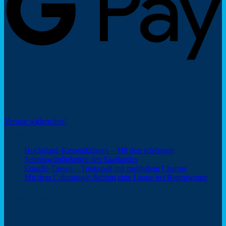
Social Share
Vertrag widerrufen!
Neuigkeiten
Hochglanz-Keramiktassen – Mit den schönsten
Keine
Sehenswürdigkeiten des Saarlandes
Kommentare
Keine
Emaille-Tassen – Trinkspaß mit rustikalem Charme
zu
Kommentar
Keine
Mit dem Colormagic-Schirm gute Laune bei Regenwetter
Hochglanz-
zu
Komm
Keramiktassen
Emaille-
zu
Webshop Saarland – ein Service von
–
Tassen
Mit
Mit
–
dem
den
Trinkspaß
Color