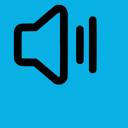
Read Page