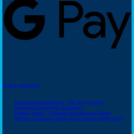
Social Share
Vertrag widerrufen!
Neuigkeiten
Hochglanz-Keramiktassen – Mit den schönsten
Keine
Sehenswürdigkeiten des Saarlandes
Kommentare
Keine
Emaille-Tassen – Trinkspaß mit rustikalem Charme
zu
Kommentar
Keine
Mit dem Colormagic-Schirm gute Laune bei Regenwetter
Hochglanz-
zu
Komm
Keramiktassen
Emaille-
zu
Webshop Saarland – ein Service von
–
Tassen
Mit