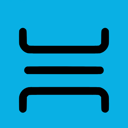
Read Page