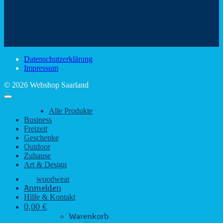
Mit
–
dem
den
Trinkspaß
Color
schönsten
mit
Schir
Sehenswürdigkeiten
rustikalem
gute
des
Charme
Laun
Saarlandes
bei
Datenschutzerklärung
Regen
Impressum
© 2026 Webshop Saarland
Alle Produkte
Business
Freizeit
Geschenke
Outdoor
Zuhause
Art & Design
woodwear
Anmelden
Hilfe & Kontakt
0,00
€
Warenkorb