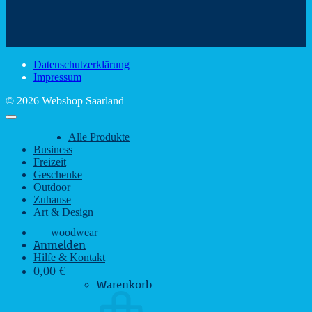
den
Trinkspaß
Color
schönsten
mit
Schir
Sehenswürdigkeiten
rustikalem
gute
des
Charme
Laun
Saarlandes
bei
Datenschutzerklärung
Regen
Impressum
© 2026 Webshop Saarland
Alle Produkte
Business
Freizeit
Geschenke
Outdoor
Zuhause
Art & Design
woodwear
Anmelden
Hilfe & Kontakt
0,00
€
Warenkorb