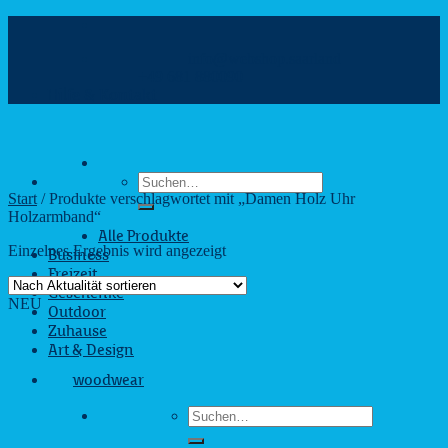
Zum
Inhalt
info@webshop.saarland
springen
+49 681 880090
Hilfe & Kontakt
Suchen
nach:
Start
/
Produkte verschlagwortet mit „Damen Holz Uhr
Holzarmband“
Alle Produkte
Einzelnes Ergebnis wird angezeigt
Business
Freizeit
Geschenke
NEU
Outdoor
Zuhause
Art & Design
woodwear
Suchen
nach: