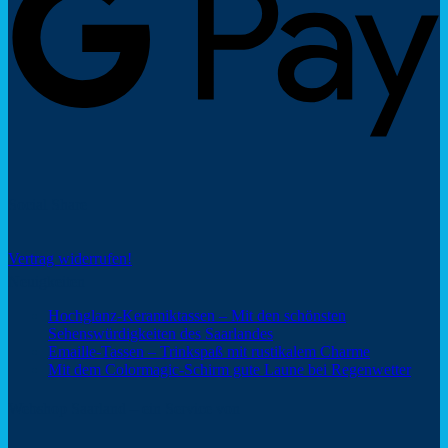
Social Share
Vertrag widerrufen!
Neuigkeiten
Hochglanz-Keramiktassen – Mit den schönsten
Keine
Sehenswürdigkeiten des Saarlandes
Kommentare
Keine
Emaille-Tassen – Trinkspaß mit rustikalem Charme
zu
Kommentar
Keine
Mit dem Colormagic-Schirm gute Laune bei Regenwetter
Hochglanz-
zu
Komm
Keramiktassen
Emaille-
zu
Webshop Saarland – ein Service von
–
Tassen
Mit
Mit
–
dem