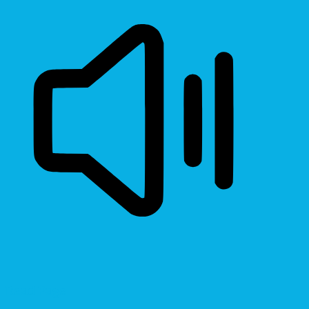
Read Page