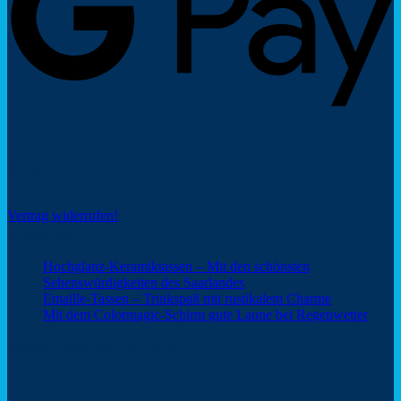
Social Share
Vertrag widerrufen!
Neuigkeiten
Hochglanz-Keramiktassen – Mit den schönsten
Keine
Sehenswürdigkeiten des Saarlandes
Kommentare
Keine
Emaille-Tassen – Trinkspaß mit rustikalem Charme
zu
Kommentar
Keine
Mit dem Colormagic-Schirm gute Laune bei Regenwetter
Hochglanz-
zu
Komm
Keramiktassen
Emaille-
zu
Webshop Saarland – ein Service von
–
Tassen
Mit
Mit
–
dem
den
Trinkspaß
Color