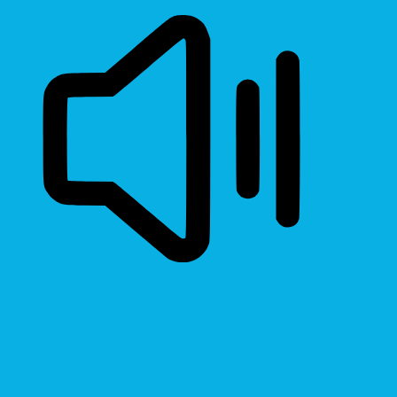
Read Page