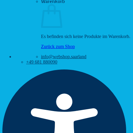
Warenkorb
Es befinden sich keine Produkte im Warenkorb.
Zurück zum Shop
info@webshop.saarland
+49 681 880090