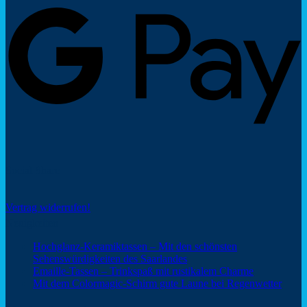
P
Social Share
Vertrag widerrufen!
Neuigkeiten
Hochglanz-Keramiktassen – Mit den schönsten
Keine
Sehenswürdigkeiten des Saarlandes
Kommentare
Keine
Emaille-Tassen – Trinkspaß mit rustikalem Charme
zu
Kommentar
Keine
Mit dem Colormagic-Schirm gute Laune bei Regenwetter
Hochglanz-
zu
Komm
Keramiktassen
Emaille-
zu