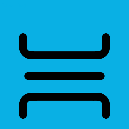
Read Page