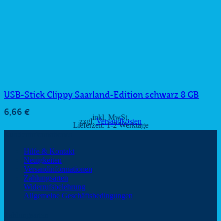
USB-Stick Clippy Saarland-Edition schwarz 8 GB
6,66
€
inkl. MwSt.
zzgl.
Versandkosten
Lieferzeit:
1-2 Werktage
Kundeninformationen
Hilfe & Kontakt
Neuigkeiten
Versandinformationen
Zahlungsarten
Widerrufsbelehrung
Allgemeine Geschäftsbedingungen
Zahlungsarten