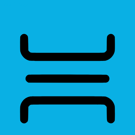
Read Page