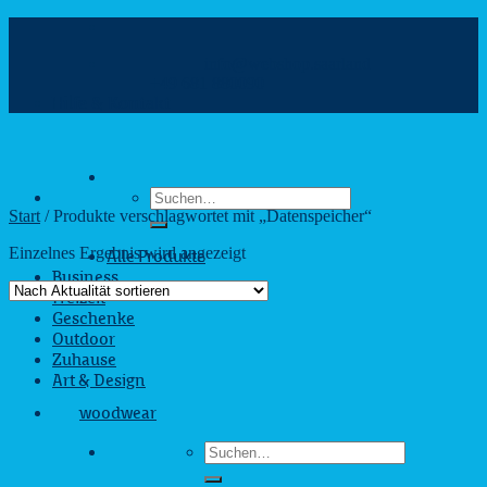
Zum
Inhalt
info@webshop.saarland
springen
+49 681 880090
Hilfe & Kontakt
Suchen
nach:
Start
/
Produkte verschlagwortet mit „Datenspeicher“
Einzelnes Ergebnis wird angezeigt
Alle Produkte
Business
Freizeit
Geschenke
Outdoor
Zuhause
Art & Design
woodwear
Suchen
nach: