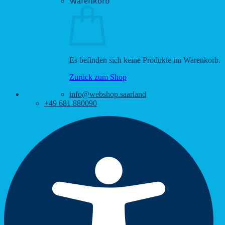
Warenkorb
Es befinden sich keine Produkte im Warenkorb.
Zurück zum Shop
info@webshop.saarland
+49 681 880090