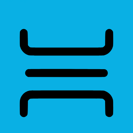
Read Page