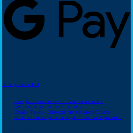
Social Share
Vertrag widerrufen!
Neuigkeiten
Hochglanz-Keramiktassen – Mit den schönsten
Keine
Sehenswürdigkeiten des Saarlandes
Kommentare
Keine
Emaille-Tassen – Trinkspaß mit rustikalem Charme
zu
Kommentar
Keine
Mit dem Colormagic-Schirm gute Laune bei Regenwetter
Hochglanz-
zu
Komm
Keramiktassen
Emaille-
zu
Webshop Saarland – ein Service von
–
Tassen
Mit