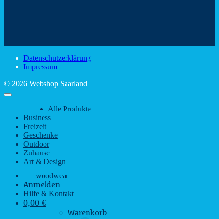
Mit
–
dem
den
Trinkspaß
Color
schönsten
mit
Schir
Sehenswürdigkeiten
rustikalem
gute
des
Charme
Laun
Saarlandes
bei
Datenschutzerklärung
Regen
Impressum
© 2026 Webshop Saarland
Alle Produkte
Business
Freizeit
Geschenke
Outdoor
Zuhause
Art & Design
woodwear
Anmelden
Hilfe & Kontakt
0,00
€
Warenkorb