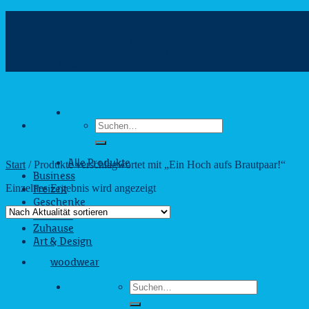
Zum
Inhalt
info@webshop.saarland
springen
+49 681 880090
Hilfe & Kontakt
Suchen
nach:
Start
/
Produkte verschlagwortet mit „Ein Hoch aufs Brautpaar!“
Alle Produkte
Business
Einzelnes Ergebnis wird angezeigt
Freizeit
Geschenke
Outdoor
Zuhause
Art & Design
woodwear
Suchen
nach: