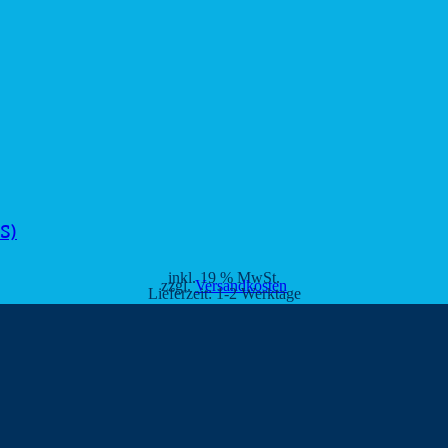
 S)
inkl. 19 % MwSt.
zzgl.
Versandkosten
Lieferzeit:
1-2 Werktage