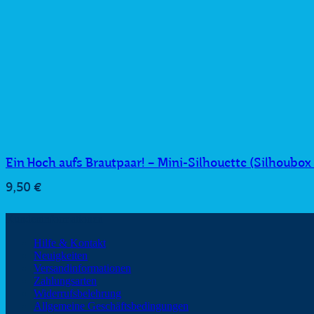
Ein Hoch aufs Brautpaar! – Mini-Silhouette (Silhoubox
9,50
€
Kundeninformationen
Hilfe & Kontakt
Neuigkeiten
Versandinformationen
Zahlungsarten
Widerrufsbelehrung
Allgemeine Geschäftsbedingungen