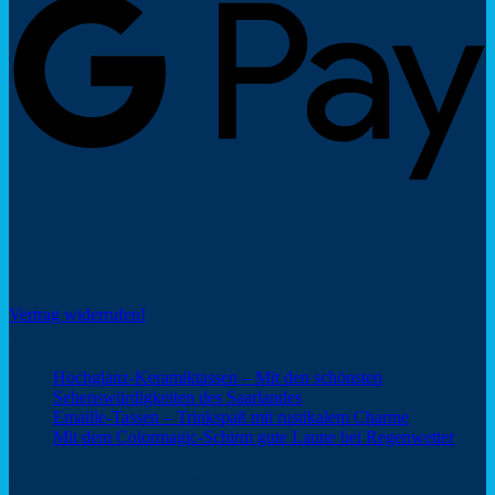
Social Share
Vertrag widerrufen!
Neuigkeiten
Hochglanz-Keramiktassen – Mit den schönsten
Keine
Sehenswürdigkeiten des Saarlandes
Kommentare
Keine
Emaille-Tassen – Trinkspaß mit rustikalem Charme
zu
Kommentar
Keine
Mit dem Colormagic-Schirm gute Laune bei Regenwetter
Hochglanz-
zu
Komm
Keramiktassen
Emaille-
zu
Webshop Saarland – ein Service von
–
Tassen
Mit