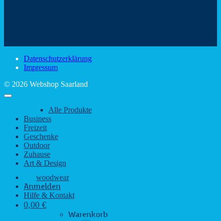
Mit
–
dem
den
Trinkspaß
Color
schönsten
mit
Schir
Sehenswürdigkeiten
rustikalem
gute
des
Charme
Laun
Saarlandes
bei
Datenschutzerklärung
Regen
Impressum
© 2026 Webshop Saarland
Alle Produkte
Business
Freizeit
Geschenke
Outdoor
Zuhause
Art & Design
woodwear
Anmelden
Hilfe & Kontakt
0,00
€
Warenkorb