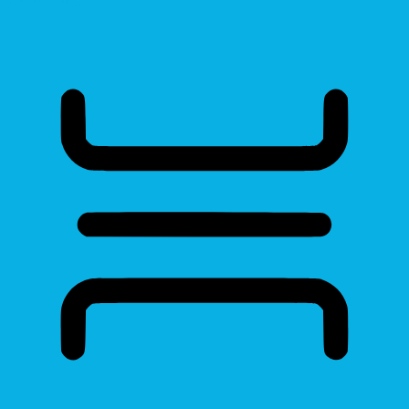
Read Page