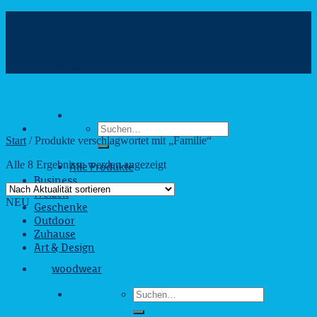
Zum
Inhalt
info@webshop.saarland
springen
+49 681 880090
Hilfe & Kontakt
Suchen
nach:
Start
/
Produkte verschlagwortet mit „Familie“
Nach
Alle 8 Ergebnisse werden angezeigt
Alle Produkte
Aktualität
Business
sortiert
Freizeit
NEU
Geschenke
Outdoor
Zuhause
Art & Design
woodwear
Suchen
nach: