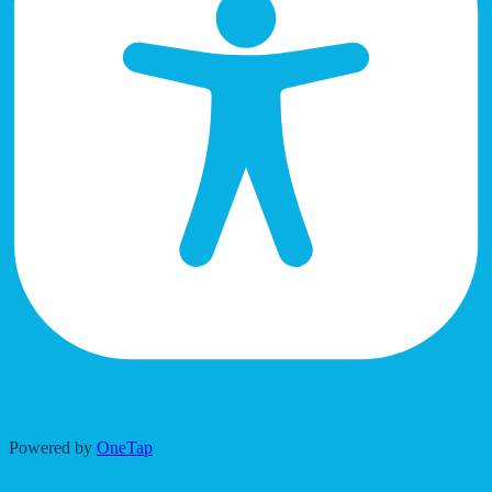
Accessibility Adjustments
Powered by
OneTap