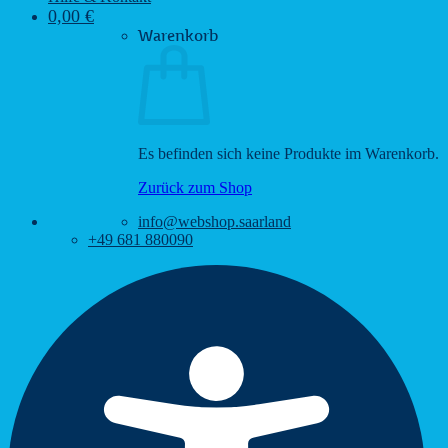
0,00
€
Warenkorb
Es befinden sich keine Produkte im Warenkorb.
Zurück zum Shop
info@webshop.saarland
+49 681 880090