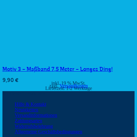
Motiv 3 – Maßband 7,5 Meter – Longes Ding!
9,90
€
inkl. 19 % MwSt.
zzgl.
Versandkosten
Lieferzeit:
1-2 Werktage
Kundeninformationen
Hilfe & Kontakt
Neuigkeiten
Versandinformationen
Zahlungsarten
Widerrufsbelehrung
Allgemeine Geschäftsbedingungen