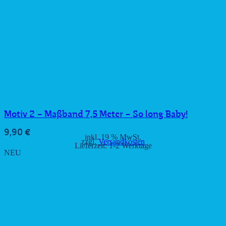
Motiv 2 – Maßband 7,5 Meter – So long Baby!
9,90
€
inkl. 19 % MwSt.
zzgl.
Versandkosten
Lieferzeit:
1-2 Werktage
NEU