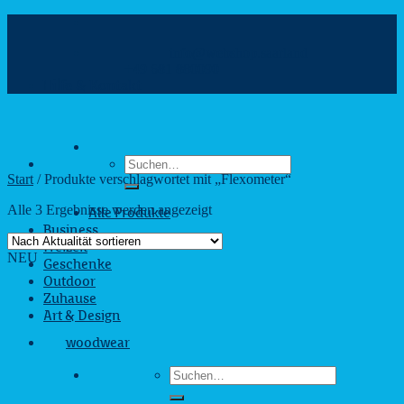
Zum
Inhalt
info@webshop.saarland
springen
+49 681 880090
Hilfe & Kontakt
Suchen
nach:
Start
/
Produkte verschlagwortet mit „Flexometer“
Nach
Alle 3 Ergebnisse werden angezeigt
Alle Produkte
Aktualität
Business
sortiert
Freizeit
NEU
Geschenke
Outdoor
Zuhause
Art & Design
woodwear
Suchen
nach: