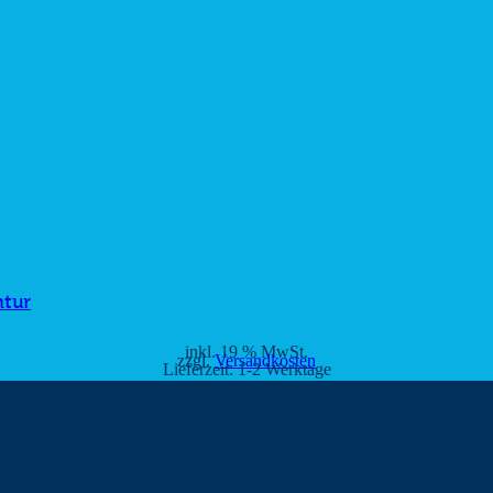
ntur
inkl. 19 % MwSt.
zzgl.
Versandkosten
Lieferzeit:
1-2 Werktage