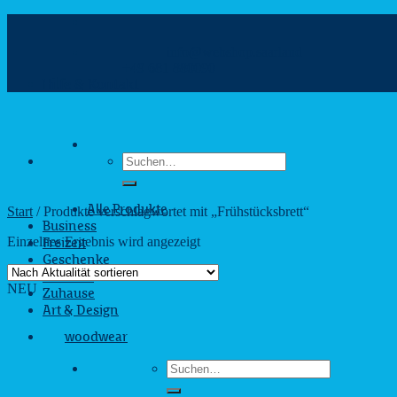
Zum
Inhalt
info@webshop.saarland
springen
+49 681 880090
Hilfe & Kontakt
Suchen
nach:
Start
/
Produkte verschlagwortet mit „Frühstücksbrett“
Alle Produkte
Business
Einzelnes Ergebnis wird angezeigt
Freizeit
Geschenke
Outdoor
NEU
Zuhause
Art & Design
woodwear
Suchen
nach: