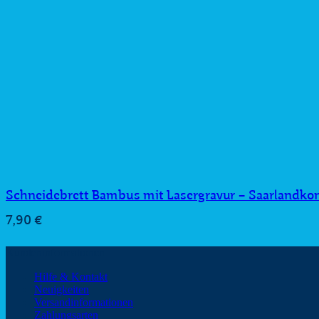
Schneidebrett Bambus mit Lasergravur – Saarlandko
7,90
€
Kundeninformationen
Hilfe & Kontakt
Neuigkeiten
Versandinformationen
Zahlungsarten