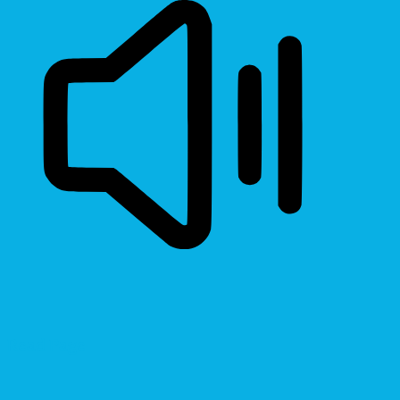
Read Page