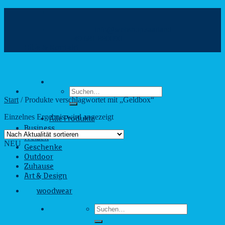
Zum
Inhalt
info@webshop.saarland
springen
+49 681 880090
Hilfe & Kontakt
Suchen
nach:
Start
/
Produkte verschlagwortet mit „Geldbox“
Einzelnes Ergebnis wird angezeigt
Alle Produkte
Business
Freizeit
NEU
Geschenke
Outdoor
Zuhause
Art & Design
woodwear
Suchen
nach: