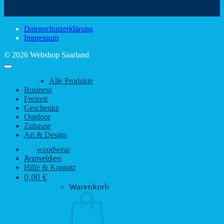
Sehenswürdigkeiten
rustikalem
gute
des
Charme
Laun
Saarlandes
bei
Datenschutzerklärung
Regen
Impressum
© 2026 Webshop Saarland
Alle Produkte
Business
Freizeit
Geschenke
Outdoor
Zuhause
Art & Design
woodwear
Anmelden
Hilfe & Kontakt
0,00
€
Warenkorb