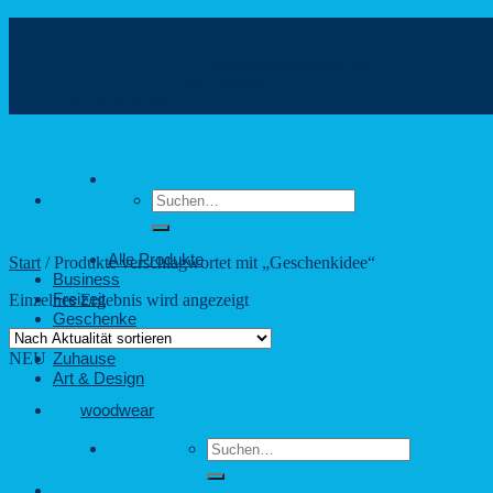
Zum
Inhalt
info@webshop.saarland
springen
+49 681 880090
Hilfe & Kontakt
Suchen
nach:
Alle Produkte
Start
/
Produkte verschlagwortet mit „Geschenkidee“
Business
Freizeit
Einzelnes Ergebnis wird angezeigt
Geschenke
Outdoor
NEU
Zuhause
Art & Design
woodwear
Suchen
nach: