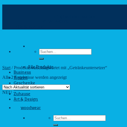
Zum
Inhalt
info@webshop.saarland
springen
+49 681 880090
Hilfe & Kontakt
Suchen
nach:
Start
/
Produkte verschlagwortet mit „Getränkeuntersetzer“
Alle Produkte
Business
Nach
Alle 2 Ergebnisse werden angezeigt
Freizeit
Aktualität
Geschenke
sortiert
Outdoor
NEU
Zuhause
Art & Design
woodwear
Suchen
nach: