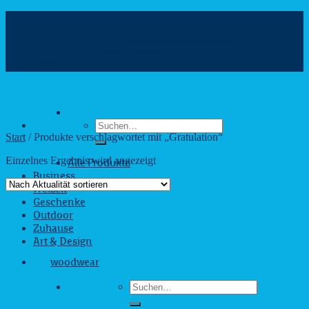
Zum
Inhalt
info@webshop.saarland
springen
+49 681 880090
Hilfe & Kontakt
Suchen
nach:
Start
/
Produkte verschlagwortet mit „Gratulation“
Einzelnes Ergebnis wird angezeigt
Alle Produkte
Business
Freizeit
Geschenke
Outdoor
Zuhause
Art & Design
woodwear
Suchen
nach: