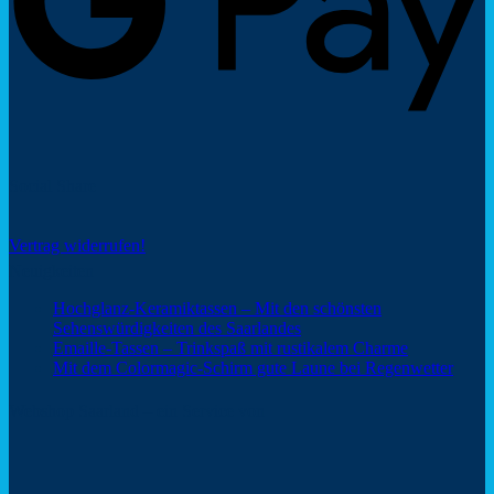
Social Share
Vertrag widerrufen!
Neuigkeiten
Hochglanz-Keramiktassen – Mit den schönsten
Keine
Sehenswürdigkeiten des Saarlandes
Kommentare
Keine
Emaille-Tassen – Trinkspaß mit rustikalem Charme
zu
Kommentar
Keine
Mit dem Colormagic-Schirm gute Laune bei Regenwetter
Hochglanz-
zu
Komm
Keramiktassen
Emaille-
zu
Webshop Saarland – ein Service von
–
Tassen
Mit
Mit
–
dem
den
Trinkspaß
Color
schönsten
mit
Schir