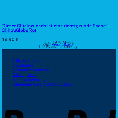
Dieser Glückwunsch ist eine richtig runde Sache! –
SilhouGlobe Rot
14,90
€
inkl. 19 % MwSt.
zzgl.
Versandkosten
Lieferzeit:
1-2 Werktage
Kundeninformationen
Hilfe & Kontakt
Neuigkeiten
Versandinformationen
Zahlungsarten
Widerrufsbelehrung
Allgemeine Geschäftsbedingungen
Zahlungsarten
P