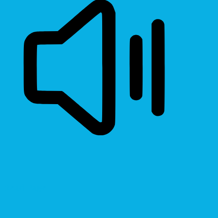
Read Page