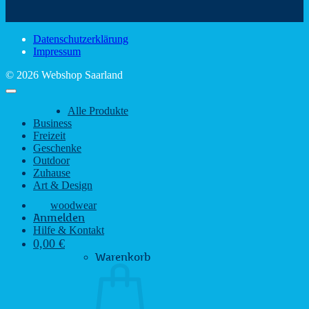
Sehenswürdigkeiten
rustikalem
gute
des
Charme
Laun
Saarlandes
bei
Datenschutzerklärung
Regen
Impressum
© 2026 Webshop Saarland
Alle Produkte
Business
Freizeit
Geschenke
Outdoor
Zuhause
Art & Design
woodwear
Anmelden
Hilfe & Kontakt
0,00
€
Warenkorb