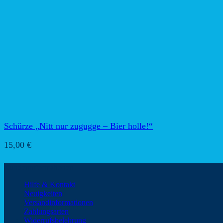
Schürze „Nitt nur zugugge – Bier holle!“
15,00
€
Kundeninformationen
Hilfe & Kontakt
Neuigkeiten
Versandinformationen
Zahlungsarten
Widerrufsbelehrung