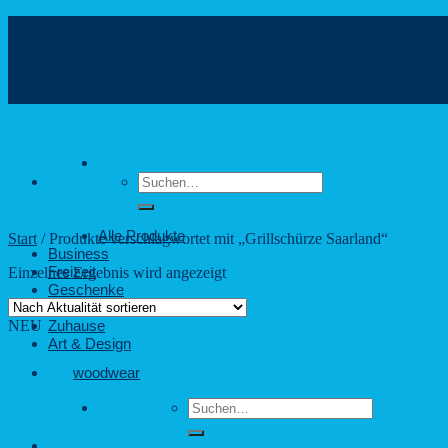
Zum
Inhalt
info@webshop.saarland
springen
+49 681 880090
Hilfe & Kontakt
Suchen
nach:
Alle Produkte
Start
/
Produkte verschlagwortet mit „Grillschürze Saarland“
Business
Freizeit
Einzelnes Ergebnis wird angezeigt
Geschenke
Outdoor
NEU
Zuhause
Art & Design
woodwear
Suchen
nach: