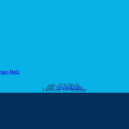
nge-Holz
inkl. 19 % MwSt.
zzgl.
Versandkosten
Lieferzeit:
1-2 Werktage