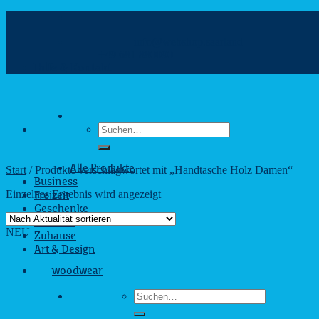
Zum
Inhalt
info@webshop.saarland
springen
+49 681 880090
Hilfe & Kontakt
Suchen
nach:
Start
/
Produkte verschlagwortet mit „Handtasche Holz Damen“
Alle Produkte
Business
Einzelnes Ergebnis wird angezeigt
Freizeit
Geschenke
Outdoor
NEU
Zuhause
Art & Design
woodwear
Suchen
nach: