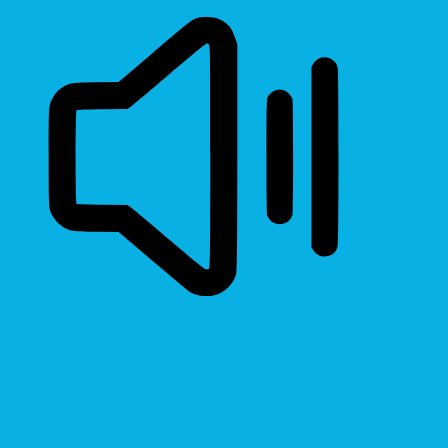
Read Page