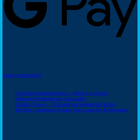
Social Share
Vertrag widerrufen!
Neuigkeiten
Hochglanz-Keramiktassen – Mit den schönsten
Keine
Sehenswürdigkeiten des Saarlandes
Kommentare
Keine
Emaille-Tassen – Trinkspaß mit rustikalem Charme
zu
Kommentar
Keine
Mit dem Colormagic-Schirm gute Laune bei Regenwetter
Hochglanz-
zu
Komm
Keramiktassen
Emaille-
zu
Webshop Saarland – ein Service von
–
Tassen
Mit
Mit
–
dem
den
Trinkspaß
Color