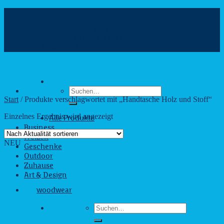
Zum
Inhalt
info@webshop.saarland
springen
+49 681 880090
Hilfe & Kontakt
Suchen
nach:
Start
/
Produkte verschlagwortet mit „Handtasche Holz und Stoff“
Einzelnes Ergebnis wird angezeigt
Alle Produkte
Business
Freizeit
NEU
Geschenke
Outdoor
Zuhause
Art & Design
woodwear
Suchen
nach: