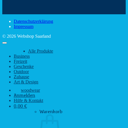
schönsten
mit
Schir
Sehenswürdigkeiten
rustikalem
gute
des
Charme
Laun
Saarlandes
bei
Datenschutzerklärung
Regen
Impressum
© 2026 Webshop Saarland
Alle Produkte
Business
Freizeit
Geschenke
Outdoor
Zuhause
Art & Design
woodwear
Anmelden
Hilfe & Kontakt
0,00
€
Warenkorb