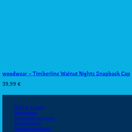
woodwear – Timberline Walnut Nights Snapback Cap
39,99
€
Kundeninformationen
Hilfe & Kontakt
Neuigkeiten
Versandinformationen
Zahlungsarten
Widerrufsbelehrung