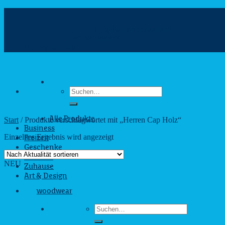
Zum
Inhalt
info@webshop.saarland
springen
+49 681 880090
Hilfe & Kontakt
Suchen
nach:
Start
/
Produkte verschlagwortet mit „Herren Cap Holz“
Alle Produkte
Business
Einzelnes Ergebnis wird angezeigt
Freizeit
Geschenke
Outdoor
NEU
Zuhause
Art & Design
woodwear
Suchen
nach: