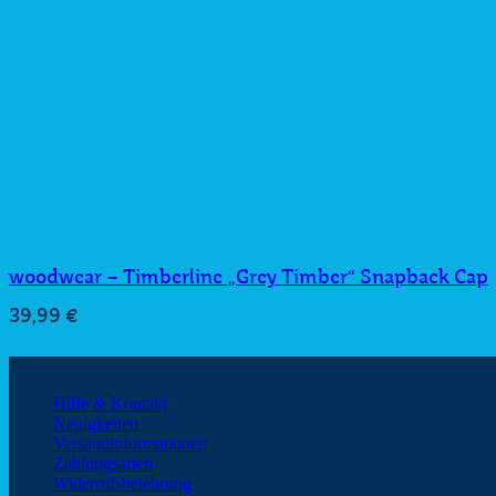
woodwear – Timberline „Grey Timber“ Snapback Cap
39,99
€
Kundeninformationen
Hilfe & Kontakt
Neuigkeiten
Versandinformationen
Zahlungsarten
Widerrufsbelehrung