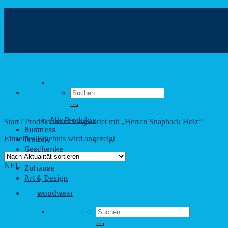
Zum
Inhalt
info@webshop.saarland
springen
+49 681 880090
Hilfe & Kontakt
Suchen
nach:
Start
/
Produkte verschlagwortet mit „Herren Snapback Holz“
Alle Produkte
Business
Einzelnes Ergebnis wird angezeigt
Freizeit
Geschenke
Outdoor
NEU
Zuhause
Art & Design
woodwear
Suchen
nach: