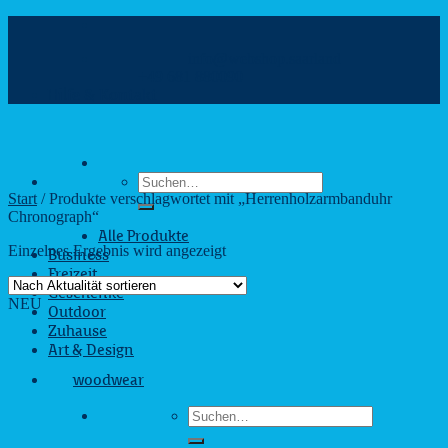
Zum
Inhalt
info@webshop.saarland
springen
+49 681 880090
Hilfe & Kontakt
Suchen
nach:
Start
/
Produkte verschlagwortet mit „Herrenholzarmbanduhr
Chronograph“
Alle Produkte
Einzelnes Ergebnis wird angezeigt
Business
Freizeit
Geschenke
NEU
Outdoor
Zuhause
Art & Design
woodwear
Suchen
nach: