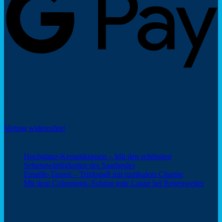
Social Share
Vertrag widerrufen!
Neuigkeiten
Hochglanz-Keramiktassen – Mit den schönsten
Keine
Sehenswürdigkeiten des Saarlandes
Kommentare
Keine
Emaille-Tassen – Trinkspaß mit rustikalem Charme
zu
Kommentar
Keine
Mit dem Colormagic-Schirm gute Laune bei Regenwetter
Hochglanz-
zu
Komm
Keramiktassen
Emaille-
zu
Webshop Saarland – ein Service von
–
Tassen
Mit
Mit
–
dem