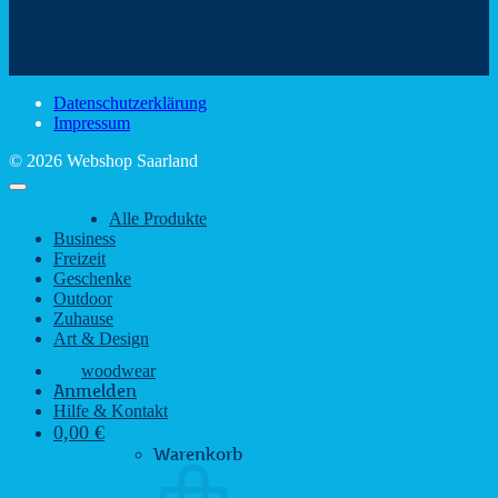
den
Trinkspaß
Color
schönsten
mit
Schir
Sehenswürdigkeiten
rustikalem
gute
des
Charme
Laun
Saarlandes
bei
Datenschutzerklärung
Regen
Impressum
© 2026 Webshop Saarland
Alle Produkte
Business
Freizeit
Geschenke
Outdoor
Zuhause
Art & Design
woodwear
Anmelden
Hilfe & Kontakt
0,00
€
Warenkorb