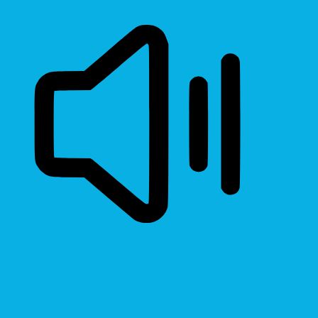
Read Page