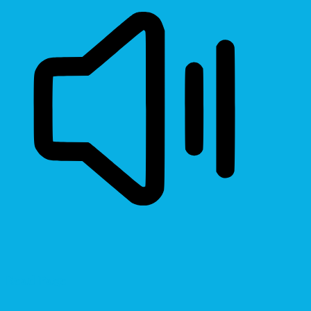
Read Page