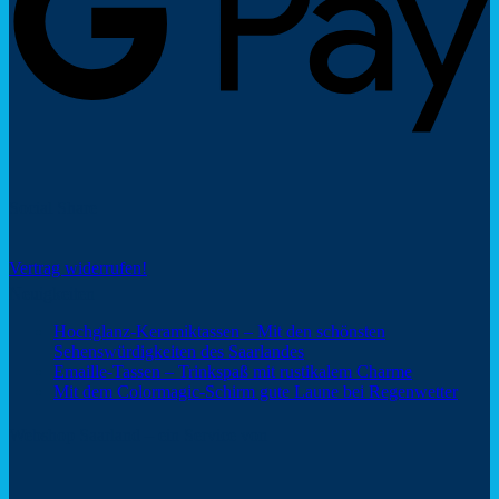
Social Share
Vertrag widerrufen!
Neuigkeiten
Hochglanz-Keramiktassen – Mit den schönsten
Keine
Sehenswürdigkeiten des Saarlandes
Kommentare
Keine
Emaille-Tassen – Trinkspaß mit rustikalem Charme
zu
Kommentar
Keine
Mit dem Colormagic-Schirm gute Laune bei Regenwetter
Hochglanz-
zu
Komm
Keramiktassen
Emaille-
zu
Webshop Saarland – ein Service von
–
Tassen
Mit
Mit
–
dem
den
Trinkspaß
Color