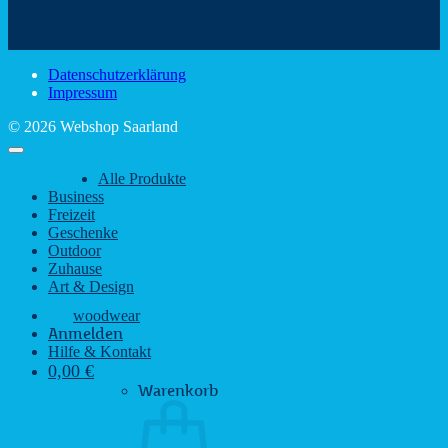
schönsten
mit
Schir
Sehenswürdigkeiten
rustikalem
gute
des
Charme
Laun
Saarlandes
bei
Datenschutzerklärung
Regen
Impressum
© 2026 Webshop Saarland
Alle Produkte
Business
Freizeit
Geschenke
Outdoor
Zuhause
Art & Design
woodwear
Anmelden
Hilfe & Kontakt
0,00
€
Warenkorb