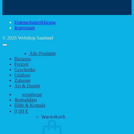
schönsten
mit
Schir
Sehenswürdigkeiten
rustikalem
gute
des
Charme
Laun
Saarlandes
bei
Datenschutzerklärung
Regen
Impressum
© 2026 Webshop Saarland
Alle Produkte
Business
Freizeit
Geschenke
Outdoor
Zuhause
Art & Design
woodwear
Anmelden
Hilfe & Kontakt
0,00
€
Warenkorb