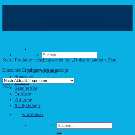
Zum
Inhalt
info@webshop.saarland
springen
+49 681 880090
Hilfe & Kontakt
Suchen
nach:
Start
/
Produkte verschlagwortet mit „Holzarmbanduhr Blau“
Einzelnes Ergebnis wird angezeigt
Alle Produkte
Business
Freizeit
NEU
Geschenke
Outdoor
Zuhause
Art & Design
woodwear
Suchen
nach: