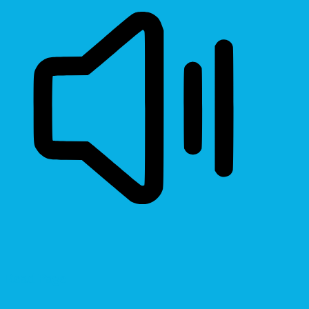
Read Page