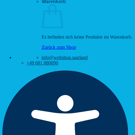
Warenkorb
Es befinden sich keine Produkte im Warenkorb.
Zurück zum Shop
info@webshop.saarland
+49 681 880090