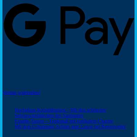
P
Social Share
Vertrag widerrufen!
Neuigkeiten
Hochglanz-Keramiktassen – Mit den schönsten
Keine
Sehenswürdigkeiten des Saarlandes
Kommentare
Keine
Emaille-Tassen – Trinkspaß mit rustikalem Charme
zu
Kommentar
Keine
Mit dem Colormagic-Schirm gute Laune bei Regenwetter
Hochglanz-
zu
Komm
Keramiktassen
Emaille-
zu