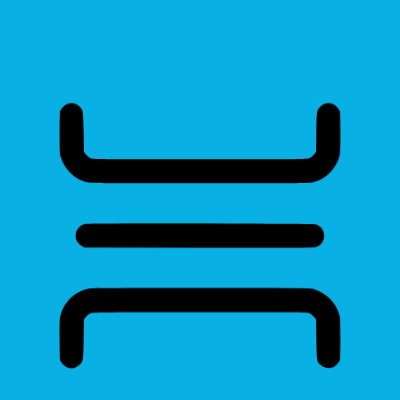
Read Page