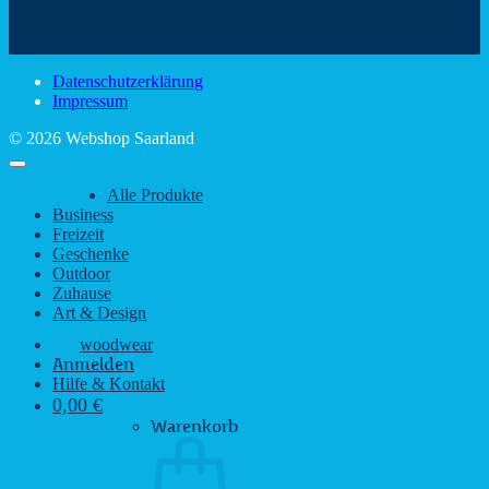
schönsten
mit
Schir
Sehenswürdigkeiten
rustikalem
gute
des
Charme
Laun
Saarlandes
bei
Datenschutzerklärung
Regen
Impressum
© 2026 Webshop Saarland
Alle Produkte
Business
Freizeit
Geschenke
Outdoor
Zuhause
Art & Design
woodwear
Anmelden
Hilfe & Kontakt
0,00
€
Warenkorb