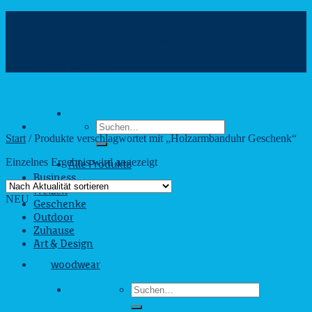
Zum
Inhalt
info@webshop.saarland
springen
+49 681 880090
Hilfe & Kontakt
Suchen
nach:
Start
/
Produkte verschlagwortet mit „Holzarmbanduhr Geschenk“
Einzelnes Ergebnis wird angezeigt
Alle Produkte
Business
Freizeit
NEU
Geschenke
Outdoor
Zuhause
Art & Design
woodwear
Suchen
nach: