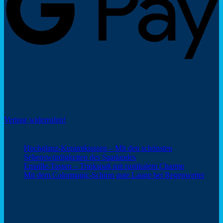
Social Share
Vertrag widerrufen!
Neuigkeiten
Hochglanz-Keramiktassen – Mit den schönsten
Keine
Sehenswürdigkeiten des Saarlandes
Kommentare
Keine
Emaille-Tassen – Trinkspaß mit rustikalem Charme
zu
Kommentar
Keine
Mit dem Colormagic-Schirm gute Laune bei Regenwetter
Hochglanz-
zu
Komm
Keramiktassen
Emaille-
zu
Webshop Saarland – ein Service von
–
Tassen
Mit
Mit
–
dem
den
Trinkspaß
Color