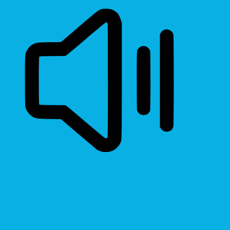
Read Page