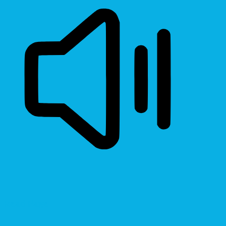
Read Page