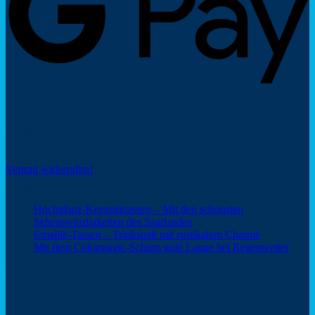
Social Share
Vertrag widerrufen!
Neuigkeiten
Hochglanz-Keramiktassen – Mit den schönsten
Keine
Sehenswürdigkeiten des Saarlandes
Kommentare
Keine
Emaille-Tassen – Trinkspaß mit rustikalem Charme
zu
Kommentar
Keine
Mit dem Colormagic-Schirm gute Laune bei Regenwetter
Hochglanz-
zu
Komm
Keramiktassen
Emaille-
zu
Webshop Saarland – ein Service von
–
Tassen
Mit
Mit
–
dem
den
Trinkspaß
Color