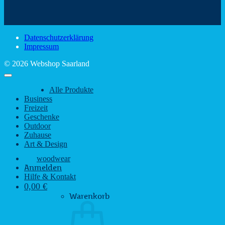
schönsten
mit
Schir
Sehenswürdigkeiten
rustikalem
gute
des
Charme
Laun
Saarlandes
bei
Datenschutzerklärung
Regen
Impressum
© 2026 Webshop Saarland
Alle Produkte
Business
Freizeit
Geschenke
Outdoor
Zuhause
Art & Design
woodwear
Anmelden
Hilfe & Kontakt
0,00
€
Warenkorb