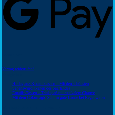
Social Share
Vertrag widerrufen!
Neuigkeiten
Hochglanz-Keramiktassen – Mit den schönsten
Keine
Sehenswürdigkeiten des Saarlandes
Kommentare
Keine
Emaille-Tassen – Trinkspaß mit rustikalem Charme
zu
Kommentar
Keine
Mit dem Colormagic-Schirm gute Laune bei Regenwetter
Hochglanz-
zu
Komm
Keramiktassen
Emaille-
zu
Webshop Saarland – ein Service von
–
Tassen
Mit