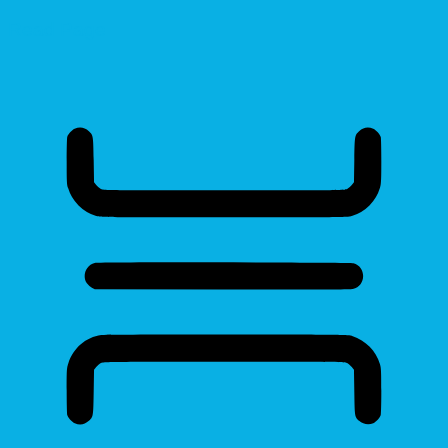
Read Page