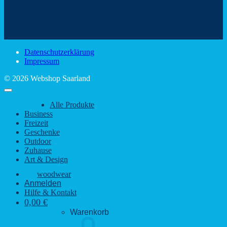
Mit
–
dem
den
Trinkspaß
Color
schönsten
mit
Schir
Sehenswürdigkeiten
rustikalem
gute
des
Charme
Laun
Saarlandes
bei
Datenschutzerklärung
Regen
Impressum
© 2026 Webshop Saarland
Alle Produkte
Business
Freizeit
Geschenke
Outdoor
Zuhause
Art & Design
woodwear
Anmelden
Hilfe & Kontakt
0,00
€
Warenkorb