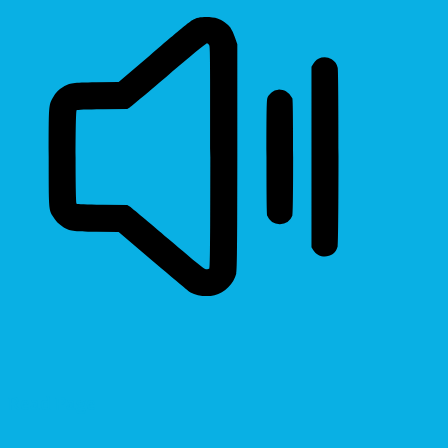
Read Page