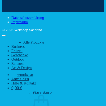
schönsten
mit
Schir
Sehenswürdigkeiten
rustikalem
gute
des
Charme
Laun
Saarlandes
bei
Datenschutzerklärung
Regen
Impressum
© 2026 Webshop Saarland
Alle Produkte
Business
Freizeit
Geschenke
Outdoor
Zuhause
Art & Design
woodwear
Anmelden
Hilfe & Kontakt
0,00
€
Warenkorb