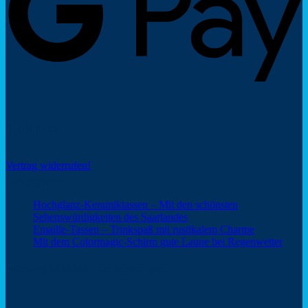
Social Share
Vertrag widerrufen!
Neuigkeiten
Hochglanz-Keramiktassen – Mit den schönsten
Keine
Sehenswürdigkeiten des Saarlandes
Kommentare
Keine
Emaille-Tassen – Trinkspaß mit rustikalem Charme
zu
Kommentar
Keine
Mit dem Colormagic-Schirm gute Laune bei Regenwetter
Hochglanz-
zu
Komm
Keramiktassen
Emaille-
zu
Webshop Saarland – ein Service von
–
Tassen
Mit
Mit
–
dem
den
Trinkspaß
Color