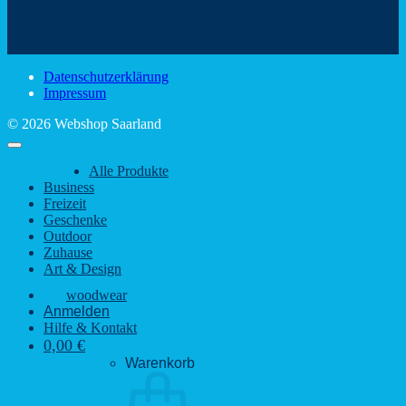
den
Trinkspaß
Color
schönsten
mit
Schir
Sehenswürdigkeiten
rustikalem
gute
des
Charme
Laun
Saarlandes
bei
Datenschutzerklärung
Regen
Impressum
© 2026 Webshop Saarland
Alle Produkte
Business
Freizeit
Geschenke
Outdoor
Zuhause
Art & Design
woodwear
Anmelden
Hilfe & Kontakt
0,00
€
Warenkorb