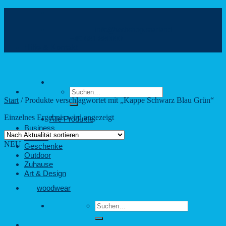
Zum
Inhalt
info@webshop.saarland
springen
+49 681 880090
Hilfe & Kontakt
Suchen
nach:
Start
/
Produkte verschlagwortet mit „Kappe Schwarz Blau Grün“
Einzelnes Ergebnis wird angezeigt
Alle Produkte
Business
Freizeit
NEU
Geschenke
Outdoor
Zuhause
Art & Design
woodwear
Suchen
nach: