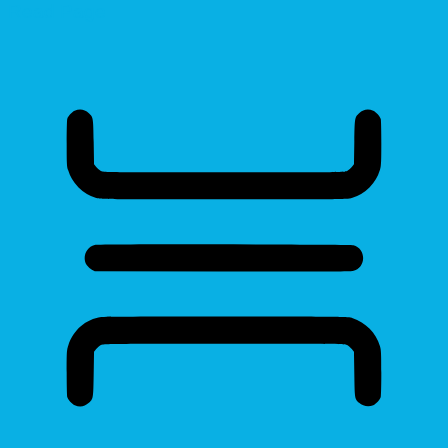
Read Page