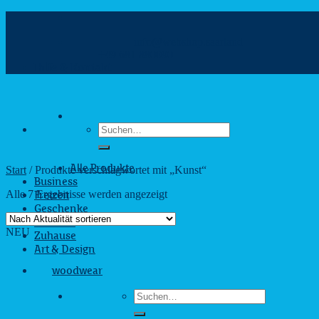
Zum
Inhalt
info@webshop.saarland
springen
+49 681 880090
Hilfe & Kontakt
Suchen
nach:
Start
/
Produkte verschlagwortet mit „Kunst“
Alle Produkte
Business
Nach
Alle 7 Ergebnisse werden angezeigt
Freizeit
Aktualität
Geschenke
sortiert
Outdoor
NEU
Zuhause
Art & Design
woodwear
Suchen
nach: