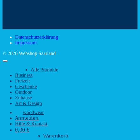
Mit
–
dem
den
Trinkspaß
Color
schönsten
mit
Schir
Sehenswürdigkeiten
rustikalem
gute
des
Charme
Laun
Saarlandes
bei
Datenschutzerklärung
Regen
Impressum
© 2026 Webshop Saarland
Alle Produkte
Business
Freizeit
Geschenke
Outdoor
Zuhause
Art & Design
woodwear
Anmelden
Hilfe & Kontakt
0,00
€
Warenkorb