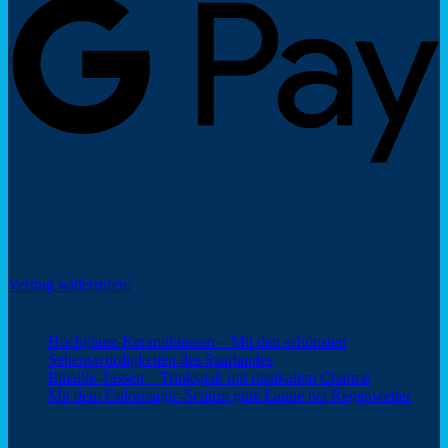
Social Share
Vertrag widerrufen!
Neuigkeiten
Hochglanz-Keramiktassen – Mit den schönsten
Keine
Sehenswürdigkeiten des Saarlandes
Kommentare
Keine
Emaille-Tassen – Trinkspaß mit rustikalem Charme
zu
Kommentar
Keine
Mit dem Colormagic-Schirm gute Laune bei Regenwetter
Hochglanz-
zu
Komm
Keramiktassen
Emaille-
zu
Webshop Saarland – ein Service von
–
Tassen
Mit