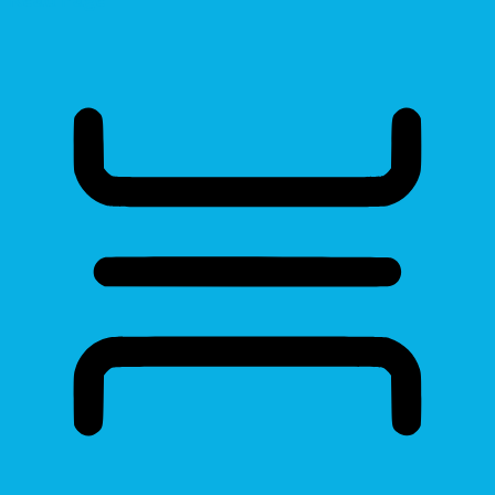
Read Page