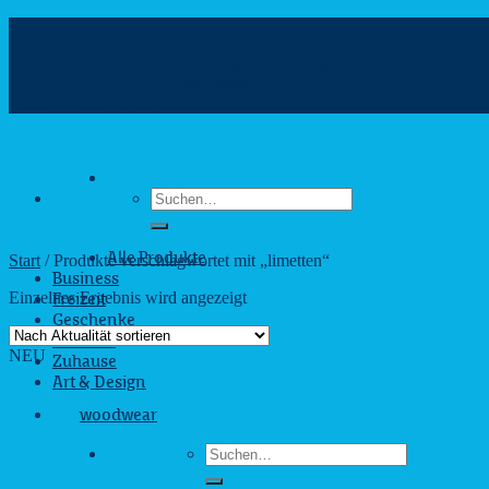
Zum
Inhalt
info@webshop.saarland
springen
+49 681 880090
Hilfe & Kontakt
Suchen
nach:
Start
/
Produkte verschlagwortet mit „limetten“
Alle Produkte
Business
Einzelnes Ergebnis wird angezeigt
Freizeit
Geschenke
Outdoor
NEU
Zuhause
Art & Design
woodwear
Suchen
nach: