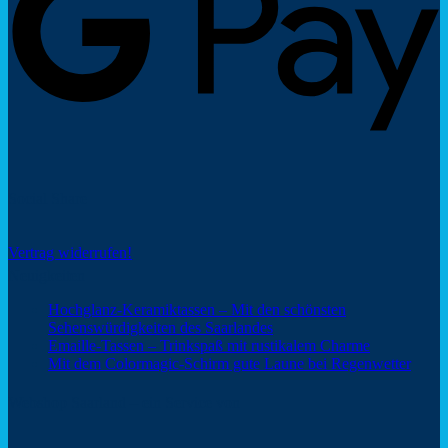
Social Share
Vertrag widerrufen!
Neuigkeiten
Hochglanz-Keramiktassen – Mit den schönsten
Keine
Sehenswürdigkeiten des Saarlandes
Kommentare
Keine
Emaille-Tassen – Trinkspaß mit rustikalem Charme
zu
Kommentar
Keine
Mit dem Colormagic-Schirm gute Laune bei Regenwetter
Hochglanz-
zu
Komm
Keramiktassen
Emaille-
zu
Webshop Saarland – ein Service von
–
Tassen
Mit
Mit
–
dem