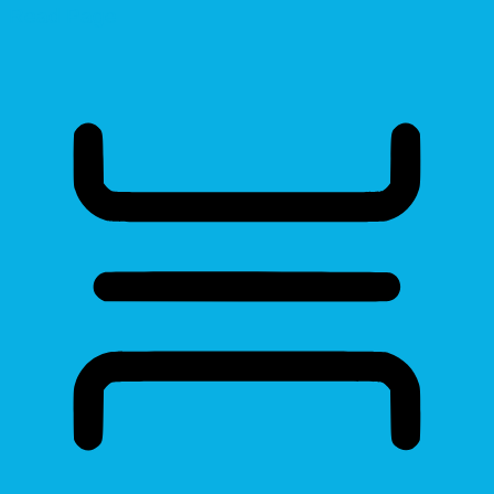
Read Page