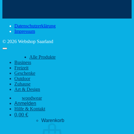
den
Trinkspaß
Color
schönsten
mit
Schir
Sehenswürdigkeiten
rustikalem
gute
des
Charme
Laun
Saarlandes
bei
Datenschutzerklärung
Regen
Impressum
© 2026 Webshop Saarland
Alle Produkte
Business
Freizeit
Geschenke
Outdoor
Zuhause
Art & Design
woodwear
Anmelden
Hilfe & Kontakt
0,00
€
Warenkorb